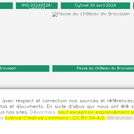
IMG-20240528-
Cytinet 20 avril 2024
WA0003
Broussan
Pause au château du Broussa
urs avec respect et correction nos sources et référenc
os et documents. En suite d'abus qui nous ont été s
us nos sites.
Désormais,
sauf exception expressément s
la
licence Creative commons :
CC BY-SA 4.0
Attributio