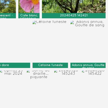
escent -
Ciste blanc,
20240425 142421
cens
cotonneux...
e doré
Cétoine funeste
Adonis annua, Goutte
de sang