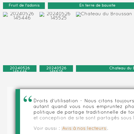
Fruit de l'adonis
En terre de bauxite
20240526
20240526
Chateau du 
145446
145525
Droits d'utilisation - Nous citons toujo
autant quand vous nous empruntez phot
politique de partage traditionnelle de to
et conception de site sont partagés sous 
Voir aussi :
Avis à nos lecteurs
.