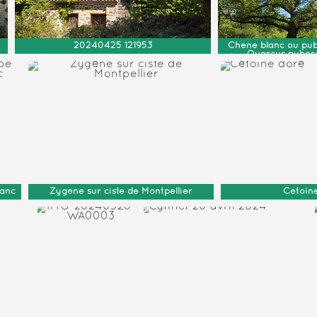
20240425 121953
Chêne blanc ou pub
Quercus pubes
lanc
Zygène sur ciste de Montpellier
Cétoin