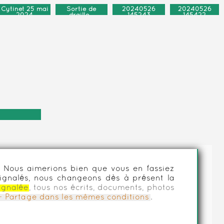
Cytinet 25 mai
Sortie de
20240526
20240526
2024
draille...
145243
145422
piquante
n
es. Nous aimerions bien que vous en fassiez
ignalés, nous changeons dès à présent la
ignalée
, tous nos écrits, documents, photos
n - Partage dans les mêmes conditions
.