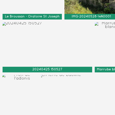
Le Broussan - Oratoire St Joseph
IMG-20240528-WA0001
20240425 150527
Marrube b