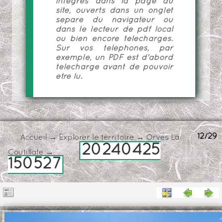
intégrés dans la page du
site, ouverts dans un onglet
séparé du navigateur ou
dans le lecteur de pdf local
ou bien encore téléchargés.
Sur vos téléphones, par
exemple, un PDF est d'abord
téléchargé avant de pouvoir
être lu.
12/29
Accueil
→
Explorer le territoire
→
Orves La
20240425
Coutillate
→
150527