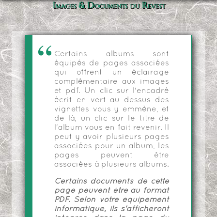
Images & Documents du Revest
Certains albums sont
équipés de pages associées
qui offrent un éclairage
complémentaire aux images
et pdf. Un clic sur l'encadré
écrit en vert au dessus des
vignettes vous y emmène, et
de là, un clic sur le titre de
l'album vous en fait revenir. Il
peut y avoir plusieurs pages
associées pour un album, les
pages peuvent être
associées à plusieurs albums.
Certains documents de cette
page peuvent être au format
PDF. Selon votre équipement
informatique, ils s'afficheront