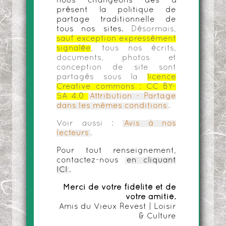
nous changeons dès à
présent la politique de
partage traditionnelle de
tous nos sites.
Désormais,
sauf exception expressément
signalée
, tous nos écrits,
documents, photos et
conception de site sont
partagés sous la
licence
Creative commons :
CC BY-
SA 4.0
Attribution - Partage
dans les mêmes conditions
.
Voir aussi :
Avis à nos
lecteurs
.
Pour tout renseignement,
contactez-nous
en cliquant
ICI
.
Merci de votre fidélité et de
votre amitié.
Amis du Vieux Revest | Loisir
& Culture