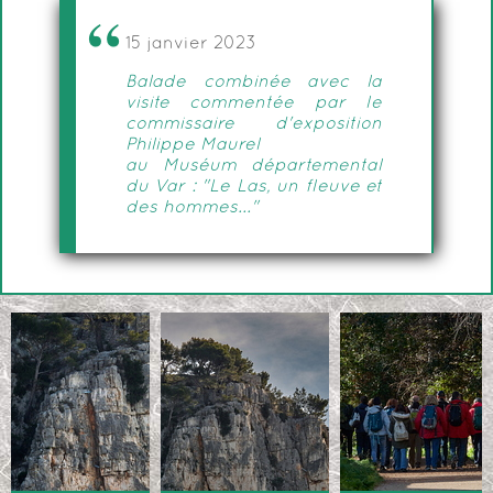
15 janvier 2023
Balade combinée avec la
visite commentée par le
commissaire d'exposition
Philippe Maurel
au Muséum départemental
du Var : "Le Las, un fleuve et
des hommes..."