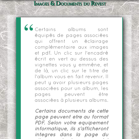
Images & Documents du Revest
Certains albums sont
équipés de pages associées
qui offrent un éclairage
complémentaire aux images
et pdf. Un clic sur l'encadré
écrit en vert au dessus des
vignettes vous y emmène, et
de là, un clic sur le titre de
l'album vous en fait revenir. Il
peut y avoir plusieurs pages
associées pour un album, les
pages peuvent être
associées à plusieurs albums.
Certains documents de cette
page peuvent être au format
PDF. Selon votre équipement
informatique, ils s'afficheront
intégrés dans la page du