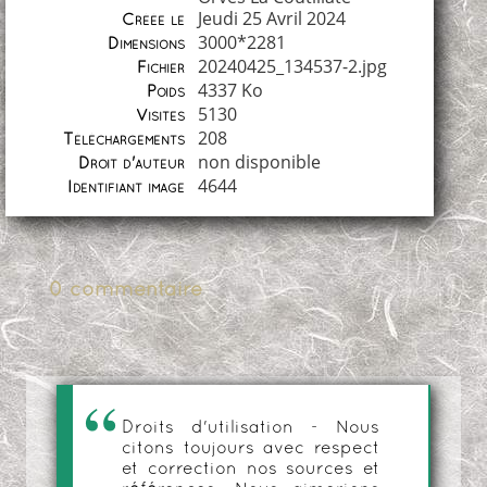
Jeudi 25 Avril 2024
Créée le
3000*2281
Dimensions
20240425_134537-2.jpg
Fichier
4337 Ko
Poids
5130
Visites
208
Téléchargements
non disponible
Droit d'auteur
4644
Identifiant image
0 commentaire
Droits d'utilisation - Nous
citons toujours avec respect
et correction nos sources et