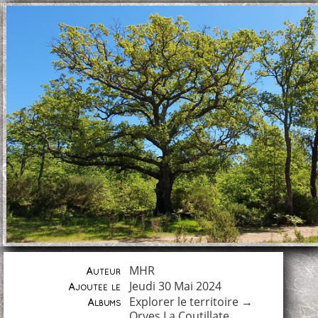
MHR
Auteur
Jeudi 30 Mai 2024
Ajoutée le
Explorer le territoire
→
Albums
Orves La Coutillate