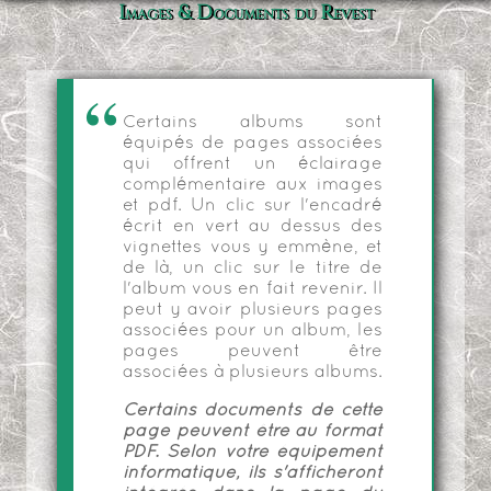
Images & Documents du Revest
Certains albums sont
équipés de pages associées
qui offrent un éclairage
complémentaire aux images
et pdf. Un clic sur l'encadré
écrit en vert au dessus des
vignettes vous y emmène, et
de là, un clic sur le titre de
l'album vous en fait revenir. Il
peut y avoir plusieurs pages
associées pour un album, les
pages peuvent être
associées à plusieurs albums.
Certains documents de cette
page peuvent être au format
PDF. Selon votre équipement
informatique, ils s'afficheront