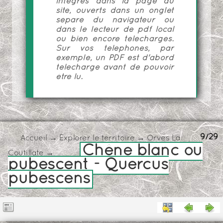
intégrés dans la page du
site, ouverts dans un onglet
séparé du navigateur ou
dans le lecteur de pdf local
ou bien encore téléchargés.
Sur vos téléphones, par
exemple, un PDF est d'abord
téléchargé avant de pouvoir
être lu.
9/29
Accueil
→
Explorer le territoire
→
Orves La
Chêne blanc ou
Coutillate
→
pubescent - Quercus
pubescens