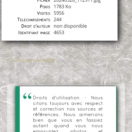
20240526_112911.jpg
Fichier
1783 Ko
Poids
5956
Visites
244
Téléchargements
non disponible
Droit d'auteur
4653
Identifiant image
0 commentaire
Droits d'utilisation - Nous
citons toujours avec respect
et correction nos sources et
références. Nous aimerions
bien que vous en fassiez
autant quand vous nous
empruntez photos et