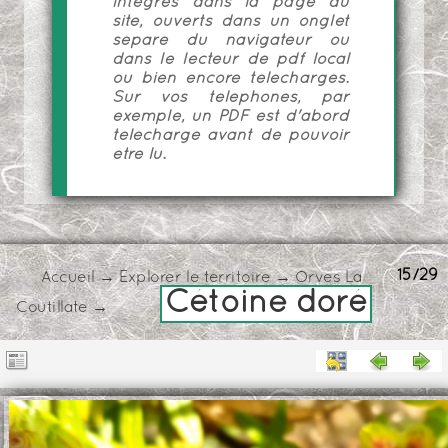
intégrés dans la page du
site, ouverts dans un onglet
séparé du navigateur ou
dans le lecteur de pdf local
ou bien encore téléchargés.
Sur vos téléphones, par
exemple, un PDF est d'abord
téléchargé avant de pouvoir
être lu.
15/29
Accueil
→
Explorer le territoire
→
Orves La
Cétoine doré
Coutillate
→