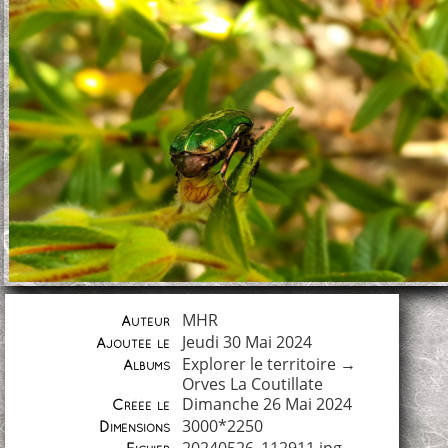
MHR
Auteur
Jeudi 30 Mai 2024
Ajoutée le
Explorer le territoire
→
Albums
Orves La Coutillate
Dimanche 26 Mai 2024
Créée le
3000*2250
Dimensions