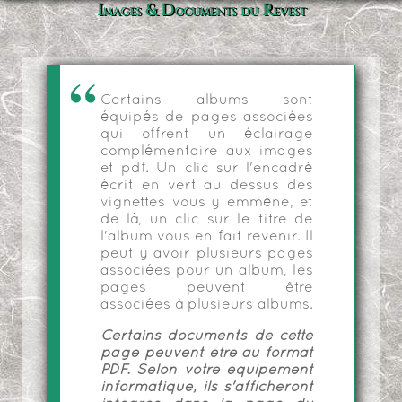
Images & Documents du Revest
Certains albums sont
équipés de pages associées
qui offrent un éclairage
complémentaire aux images
et pdf. Un clic sur l'encadré
écrit en vert au dessus des
vignettes vous y emmène, et
de là, un clic sur le titre de
l'album vous en fait revenir. Il
peut y avoir plusieurs pages
associées pour un album, les
pages peuvent être
associées à plusieurs albums.
Certains documents de cette
page peuvent être au format
PDF. Selon votre équipement
informatique, ils s'afficheront