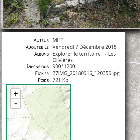
MHT
Auteur
Vendredi 7 Décembre 2018
Ajoutée le
Explorer le territoire
→
Les
Albums
Olivières
900*1200
Dimensions
27IMG_20180916_120359.jpg
Fichier
721 Ko
Poids
+
-