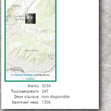
©
OpenStreetMap
contributeurs,
(
ODbL
)
Coordonnées
3234
Visites
247
Téléchargements
non disponible
Droit d'auteur
1356
Identifiant image