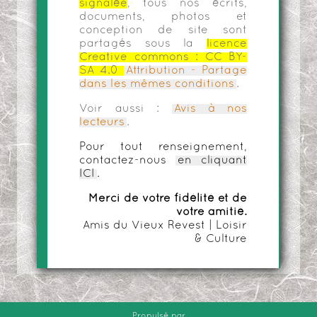
signalée
, tous nos écrits,
documents, photos et
conception de site sont
partagés sous la
licence
Creative commons :
CC BY-
SA 4.0
Attribution - Partage
dans les mêmes conditions
.
Voir aussi :
Avis à nos
lecteurs
.
Pour tout renseignement,
contactez-nous
en cliquant
ICI
.
Merci de votre fidélité et de
votre amitié.
Amis du Vieux Revest | Loisir
& Culture
Propulsé par