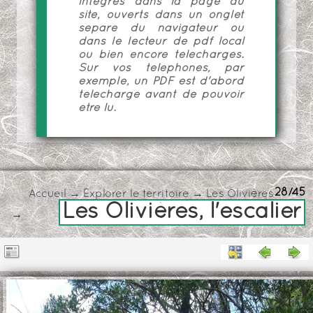
intégrés dans la page du
site, ouverts dans un onglet
séparé du navigateur ou
dans le lecteur de pdf local
ou bien encore téléchargés.
Sur vos téléphones, par
exemple, un PDF est d'abord
téléchargé avant de pouvoir
être lu.
28/45
Accueil
→
Explorer le territoire
→
Les Olivières
Les Olivières, l'escalier
→