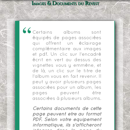
Images & Documents du Revest
Certains albums sont
équipés de pages associées
qui offrent un éclairage
complémentaire aux images
et pdf. Un clic sur l'encadré
écrit en vert au dessus des
vignettes vous y emmène, et
de là, un clic sur le titre de
l'album vous en fait revenir. Il
peut y avoir plusieurs pages
associées pour un album, les
pages peuvent être
associées à plusieurs albums.
Certains documents de cette
page peuvent être au format
PDF. Selon votre équipement
informatique, ils s'afficheront