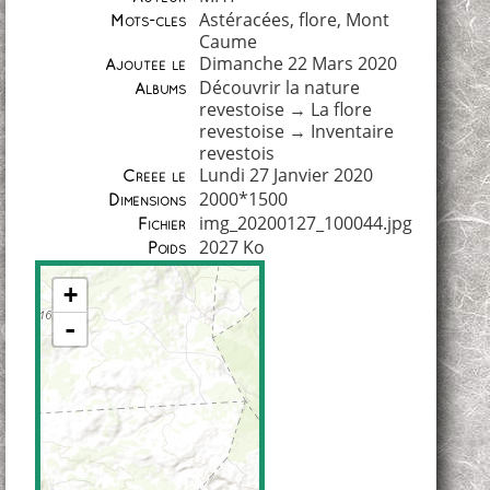
Astéracées
,
flore
,
Mont
Mots-clés
Caume
Dimanche 22 Mars 2020
Ajoutée le
Découvrir la nature
Albums
revestoise
→
La flore
revestoise
→
Inventaire
revestois
Lundi 27 Janvier 2020
Créée le
2000*1500
Dimensions
img_20200127_100044.jpg
Fichier
2027 Ko
Poids
+
-