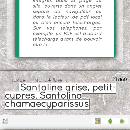
intégrés dans la page du
site, ouverts dans un onglet
séparé du navigateur ou
dans le lecteur de pdf local
ou bien encore téléchargés.
Sur vos téléphones, par
exemple, un PDF est d'abord
téléchargé avant de pouvoir
être lu.
23/160
Accueil
→
Mot-clé
flore
→
Santoline grise, petit-
cyprès, Santolina
chamaecyparissus