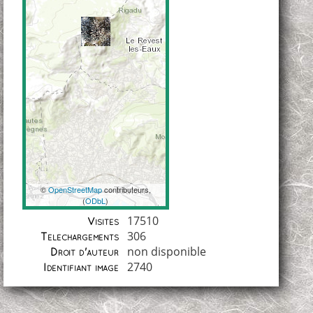
©
OpenStreetMap
contributeurs,
(
ODbL
)
Coordonnées
17510
Visites
306
Téléchargements
non disponible
Droit d'auteur
2740
Identifiant image