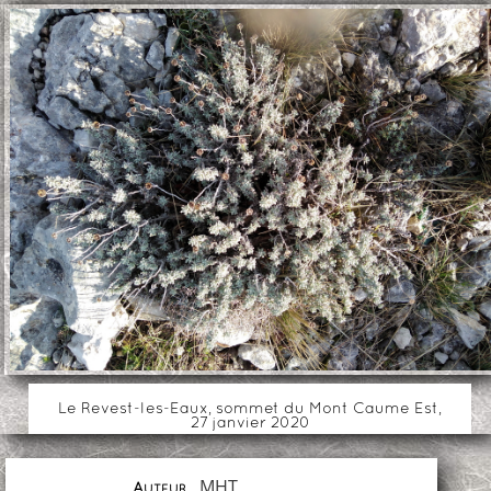
Le Revest-les-Eaux, sommet du Mont Caume Est,
27 janvier 2020
MHT
Auteur