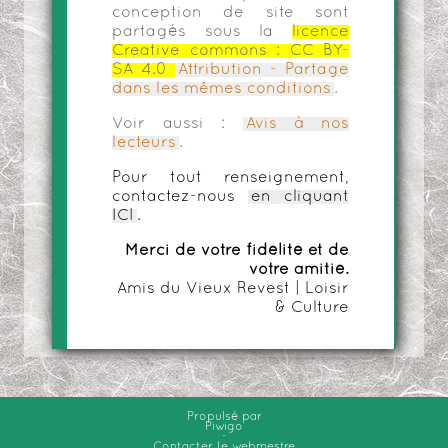
conception de site sont
partagés sous la
licence
Creative commons :
CC BY-
SA 4.0
Attribution - Partage
dans les mêmes conditions
.
Voir aussi :
Avis à nos
lecteurs
.
Pour tout renseignement,
contactez-nous
en cliquant
ICI
.
Merci de votre fidélité et de
votre amitié.
Amis du Vieux Revest | Loisir
& Culture
Propulsé par
Piwigo
-
Contacter le webmestre