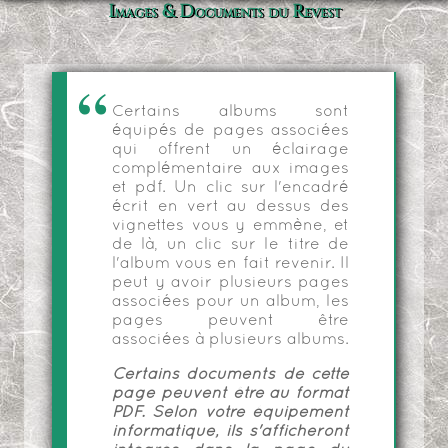
Images & Documents du Revest
Certains albums sont
équipés de pages associées
qui offrent un éclairage
complémentaire aux images
et pdf. Un clic sur l'encadré
écrit en vert au dessus des
vignettes vous y emmène, et
de là, un clic sur le titre de
l'album vous en fait revenir. Il
peut y avoir plusieurs pages
associées pour un album, les
pages peuvent être
associées à plusieurs albums.
Certains documents de cette
page peuvent être au format
PDF. Selon votre équipement
informatique, ils s'afficheront