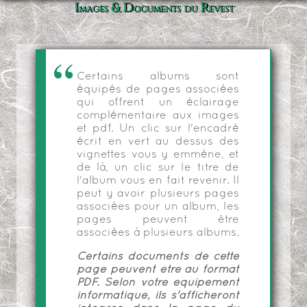
Images & Documents du Revest
Certains albums sont
équipés de pages associées
qui offrent un éclairage
complémentaire aux images
et pdf. Un clic sur l'encadré
écrit en vert au dessus des
vignettes vous y emmène, et
de là, un clic sur le titre de
l'album vous en fait revenir. Il
peut y avoir plusieurs pages
associées pour un album, les
pages peuvent être
associées à plusieurs albums.
Certains documents de cette
page peuvent être au format
PDF. Selon votre équipement
informatique, ils s'afficheront