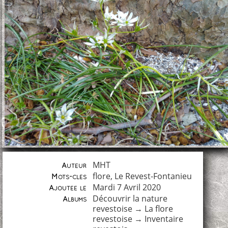
MHT
Auteur
flore
,
Le Revest-Fontanieu
Mots-clés
Mardi 7 Avril 2020
Ajoutée le
Découvrir la nature
Albums
revestoise
→
La flore
revestoise
→
Inventaire