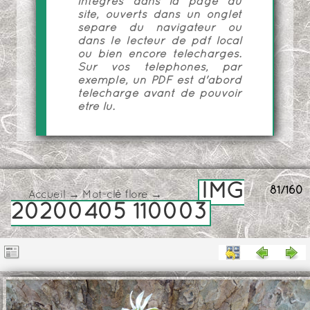
intégrés dans la page du
site, ouverts dans un onglet
séparé du navigateur ou
dans le lecteur de pdf local
ou bien encore téléchargés.
Sur vos téléphones, par
exemple, un PDF est d'abord
téléchargé avant de pouvoir
être lu.
IMG
81/160
Accueil
→
Mot-clé
flore
→
20200405 110003