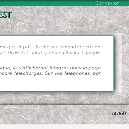
Connexion
est
ages et pdf. Un clic sur l'encadré écrit en
it revenir. Il peut y avoir plusieurs pages
ue, ils s'afficheront intégrés dans la page
ncore téléchargés. Sur vos téléphones, par
74/160