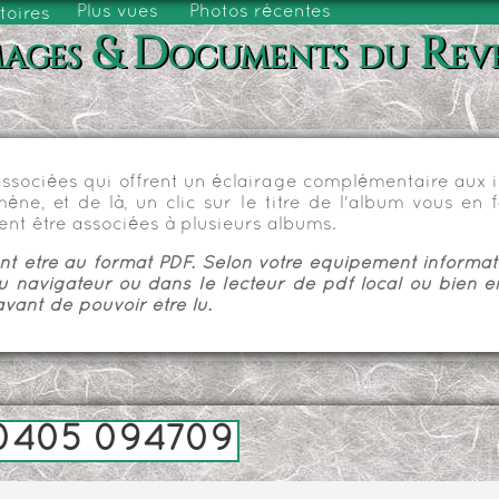
Plus vues
Photos récentes
toires
ages & Documents du Rev
sociées qui offrent un éclairage complémentaire aux im
e, et de là, un clic sur le titre de l'album vous en fa
nt être associées à plusieurs albums.
 être au format PDF. Selon votre équipement informatiq
u navigateur ou dans le lecteur de pdf local ou bien e
vant de pouvoir être lu.
0405 094709