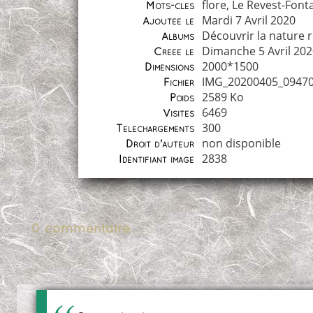
flore
,
Le Revest-Font
Mots-clés
Mardi 7 Avril 2020
Ajoutée le
Découvrir la nature 
Albums
Dimanche 5 Avril 20
Créée le
2000*1500
Dimensions
IMG_20200405_09470
Fichier
2589 Ko
Poids
6469
Visites
300
Téléchargements
non disponible
Droit d'auteur
2838
Identifiant image
0 commentaire