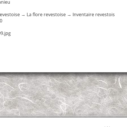
anieu
revestoise
→
La flore revestoise
→
Inventaire revestois
20
9.jpg