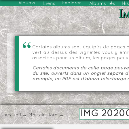
Albums
Explorer
Liens
Albums liés
His
Im
Certains albums sont équipés de pages as
vert au dessus des vignettes vous y emmèn
associées pour un album, les pages peuve
Certains documents de cette page peuvent
du site, ouverts dans un onglet séparé d
exemple, un PDF est d'abord téléchargé a
IMG 2020
Accueil
→
Mot-clé
flore
→