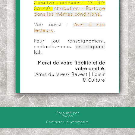
Creative commons :
CC BY-
SA 4.0
Attribution - Partage
dans les mêmes conditions
.
Voir aussi :
Avis à nos
lecteurs
.
Pour tout renseignement,
contactez-nous
en cliquant
ICI
.
Merci de votre fidélité et de
votre amitié.
Amis du Vieux Revest | Loisir
& Culture
Propulsé par
Piwigo
-
Contacter le webmestre