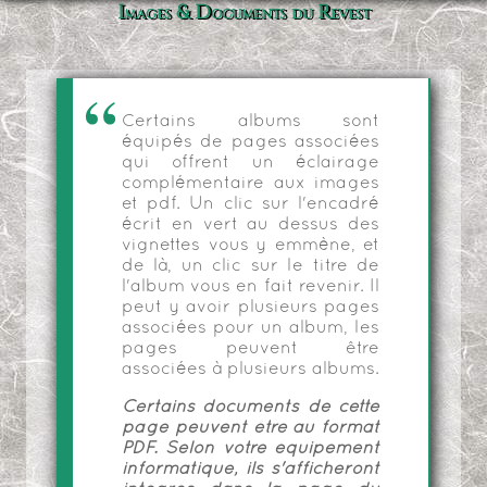
Images & Documents du Revest
Certains albums sont
équipés de pages associées
qui offrent un éclairage
complémentaire aux images
et pdf. Un clic sur l'encadré
écrit en vert au dessus des
vignettes vous y emmène, et
de là, un clic sur le titre de
l'album vous en fait revenir. Il
peut y avoir plusieurs pages
associées pour un album, les
pages peuvent être
associées à plusieurs albums.
Certains documents de cette
page peuvent être au format
PDF. Selon votre équipement
informatique, ils s'afficheront