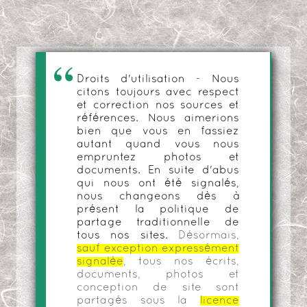
Droits d'utilisation - Nous
citons toujours avec respect
et correction nos sources et
références. Nous aimerions
bien que vous en fassiez
autant quand vous nous
empruntez photos et
documents. En suite d'abus
qui nous ont été signalés,
nous changeons dès à
présent la politique de
partage traditionnelle de
tous nos sites.
Désormais,
sauf exception expressément
signalée
, tous nos écrits,
documents, photos et
conception de site sont
partagés sous la
licence