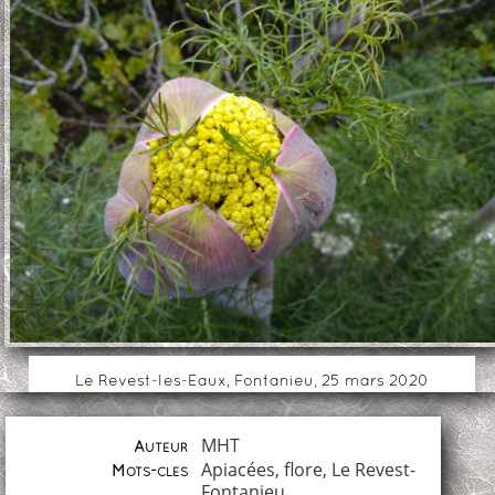
Le Revest-les-Eaux, Fontanieu, 25 mars 2020
MHT
Auteur
Apiacées
,
flore
,
Le Revest-
Mots-clés
Fontanieu