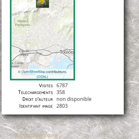
©
OpenStreetMap
contributeurs,
(
ODbL
)
Coordonnées
6787
Visites
358
Téléchargements
non disponible
Droit d'auteur
2803
Identifiant image
0 commentaire