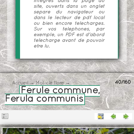
intégrés dans la page du
site, ouverts dans un onglet
séparé du navigateur ou
dans le lecteur de pdf local
ou bien encore téléchargés.
Sur vos téléphones, par
exemple, un PDF est d'abord
téléchargé avant de pouvoir
être lu.
40/160
Accueil
→
Mot-clé
flore
→
Férule commune,
Ferula communis