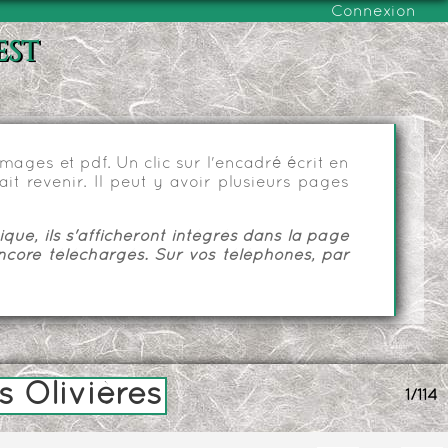
Connexion
est
ages et pdf. Un clic sur l'encadré écrit en
it revenir. Il peut y avoir plusieurs pages
ue, ils s'afficheront intégrés dans la page
ncore téléchargés. Sur vos téléphones, par
 Olivières
1/114