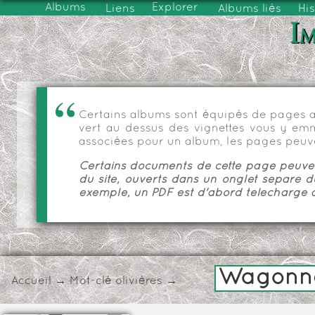
Albums
Explorer
Liens
Albums liés
His
Im
Certains albums sont équipés de pages as
vert au dessus des vignettes vous y emmèn
associées pour un album, les pages peuve
Certains documents de cette page peuvent
du site, ouverts dans un onglet séparé d
exemple, un PDF est d'abord téléchargé a
Wagonnet
Accueil
→
Mot-clé
olivières
→