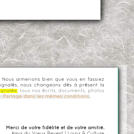
es. Nous aimerions bien que vous en fassiez
ignalés, nous changeons dès à présent la
ignalée
, tous nos écrits, documents, photos
n - Partage dans les mêmes conditions
.
Merci de votre fidélité et de votre amitié.
Amis du Vieux Revest | Loisir & Culture