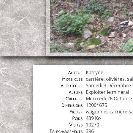
Katryne
Auteur
carrière
,
olivières
,
sa
Mots-clés
Samedi 3 Décembre 
Ajoutée le
Exploiter le minéral
Albums
Mercredi 26 Octobre
Créée le
1200*675
Dimensions
wagonnet-carriere-sab
Fichier
439 Ko
Poids
10270
Visites
396
Téléchargements