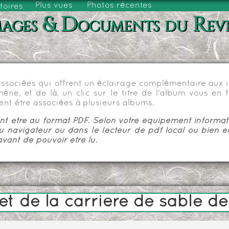
Plus vues
Photos récentes
toires
ages & Documents du Rev
sociées qui offrent un éclairage complémentaire aux im
e, et de là, un clic sur le titre de l'album vous en fa
nt être associées à plusieurs albums.
 être au format PDF. Selon votre équipement informatiq
u navigateur ou dans le lecteur de pdf local ou bien e
vant de pouvoir être lu.
 de la carrière de sable des