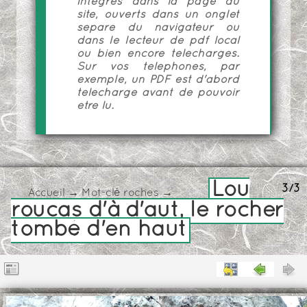
intégrés dans la page du
site, ouverts dans un onglet
séparé du navigateur ou
dans le lecteur de pdf local
ou bien encore téléchargés.
Sur vos téléphones, par
exemple, un PDF est d'abord
téléchargé avant de pouvoir
être lu.
Lou
3/3
Accueil
→
Mot-clé
roches
→
roucas d'à d'aut, le rocher
tombé d'en haut