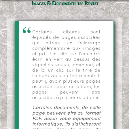
Images & Documents du Revest
Certains albums sont
équipés de pages associées
qui offrent un éclairage
complémentaire aux images
et pdf. Un clic sur l'encadré
écrit en vert au dessus des
vignettes vous y emmène, et
de là, un clic sur le titre de
l'album vous en fait revenir. Il
peut y avoir plusieurs pages
associées pour un album, les
pages peuvent être
associées à plusieurs albums.
Certains documents de cette
page peuvent être au format
PDF. Selon votre équipement
informatique, ils s'afficheront