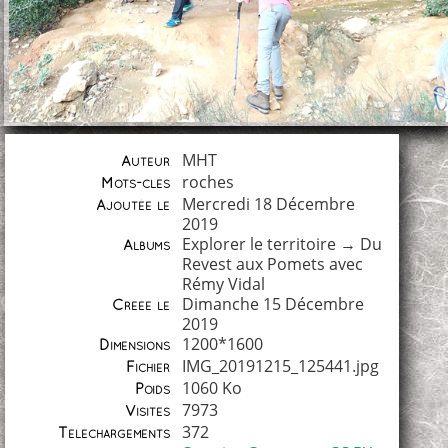
MHT
Auteur
roches
Mots-clés
Mercredi 18 Décembre
Ajoutée le
2019
Explorer le territoire
→
Du
Albums
Revest aux Pomets avec
Rémy Vidal
Dimanche 15 Décembre
Créée le
2019
1200*1600
Dimensions
IMG_20191215_125441.jpg
Fichier
1060 Ko
Poids
7973
Visites
372
Téléchargements