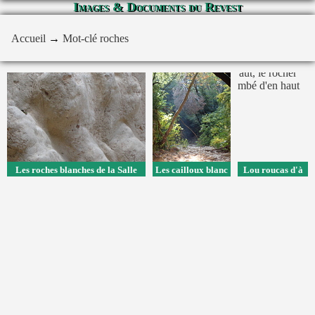
Images & Documents du Revest
Accueil
→
Mot-clé
roches
Les roches blanches de la Salle
Les cailloux blanc
Lou roucas d'à
Verte
éclairés par le
d'aut, le rocher
soleil
tombé d'en haut