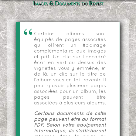
Images & Documents du Revest
Certains albums sont
équipés de pages associées
qui offrent un éclairage
complémentaire aux images
et pdf. Un clic sur l'encadré
écrit en vert au dessus des
vignettes vous y emmène, et
de là, un clic sur le titre de
l'album vous en fait revenir. Il
peut y avoir plusieurs pages
associées pour un album, les
pages peuvent être
associées à plusieurs albums.
Certains documents de cette
page peuvent être au format
PDF. Selon votre équipement
informatique, ils s'afficheront