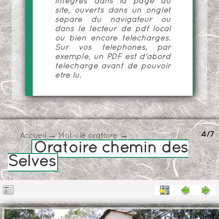
intégrés dans la page du
site, ouverts dans un onglet
séparé du navigateur ou
dans le lecteur de pdf local
ou bien encore téléchargés.
Sur vos téléphones, par
exemple, un PDF est d'abord
téléchargé avant de pouvoir
être lu.
4/7
Accueil
→
Mot-clé
oratoire
→
Oratoire chemin des
Selves