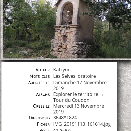
Katryne
Auteur
Les Selves
,
oratoire
Mots-clés
Dimanche 17 Novembre
Ajoutée le
2019
Explorer le territoire
→
Albums
Tour du Coudon
Mercredi 13 Novembre
Créée le
2019
3648*1824
Dimensions
IMG_20191113_161614.jpg
Fichier
4176 Ko