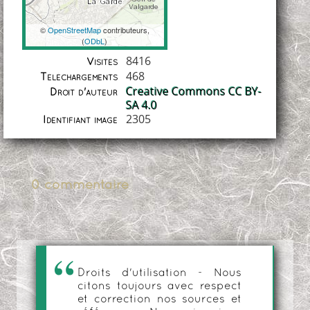
©
OpenStreetMap
contributeurs,
(
ODbL
)
Coordonnées
8416
Visites
468
Téléchargements
Creative Commons CC BY-
Droit d'auteur
SA 4.0
2305
Identifiant image
0 commentaire
Droits d'utilisation - Nous
citons toujours avec respect
et correction nos sources et