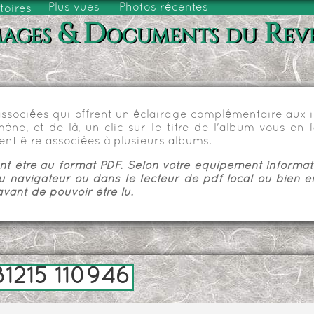
Plus vues
Photos récentes
toires
ages & Documents du Rev
sociées qui offrent un éclairage complémentaire aux im
e, et de là, un clic sur le titre de l'album vous en fa
nt être associées à plusieurs albums.
 être au format PDF. Selon votre équipement informatiq
u navigateur ou dans le lecteur de pdf local ou bien e
vant de pouvoir être lu.
1215 110946