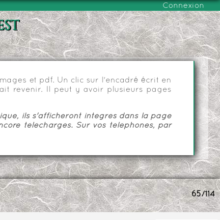
Connexion
est
ages et pdf. Un clic sur l'encadré écrit en
it revenir. Il peut y avoir plusieurs pages
ue, ils s'afficheront intégrés dans la page
ncore téléchargés. Sur vos téléphones, par
65/114