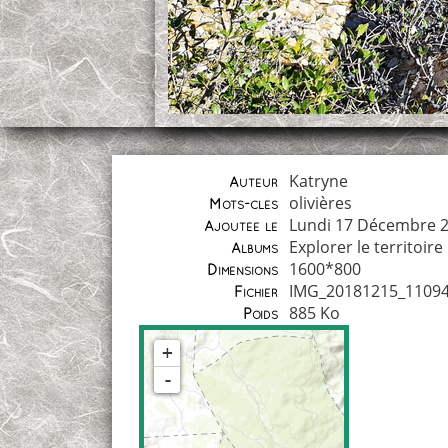
Katryne
Auteur
olivières
Mots-clés
Lundi 17 Décembre 
Ajoutée le
Explorer le territoire
Albums
1600*800
Dimensions
IMG_20181215_11094
Fichier
885 Ko
Poids
+
-