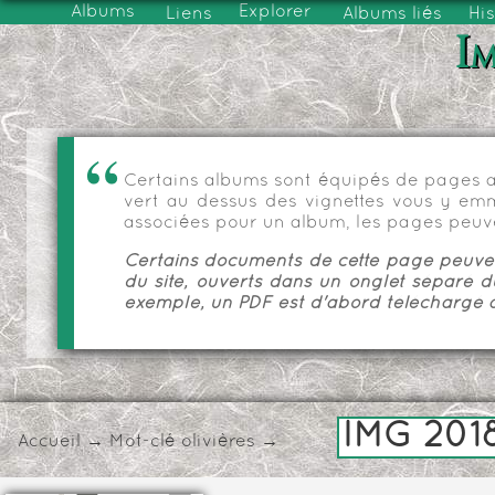
Albums
Explorer
Liens
Albums liés
His
Im
Certains albums sont équipés de pages as
vert au dessus des vignettes vous y emmèn
associées pour un album, les pages peuve
Certains documents de cette page peuvent
du site, ouverts dans un onglet séparé d
exemple, un PDF est d'abord téléchargé a
IMG 2018
Accueil
→
Mot-clé
olivières
→