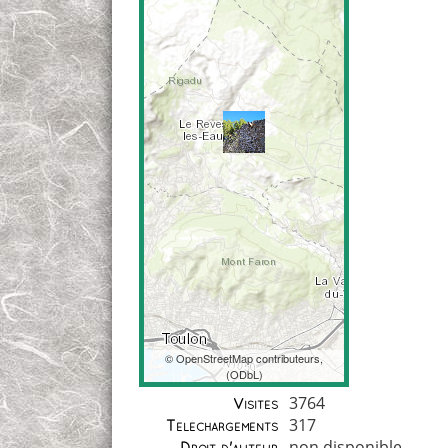
©
OpenStreetMap
contributeurs,
(
ODbL
)
Coordonnées
3764
Visites
317
Téléchargements
non disponible