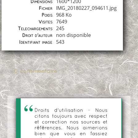
1600*1200
Dimensions
IMG_20180227_094611.jpg
Fichier
968 Ko
Poids
7649
Visites
245
Téléchargements
non disponible
Droit d'auteur
543
Identifiant image
0 commentaire
Droits d'utilisation - Nous
citons toujours avec respect
et correction nos sources et
références. Nous aimerions
bien que vous en fassiez