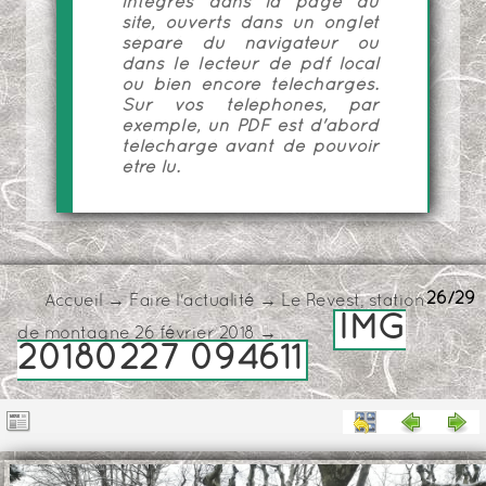
intégrés dans la page du
site, ouverts dans un onglet
séparé du navigateur ou
dans le lecteur de pdf local
ou bien encore téléchargés.
Sur vos téléphones, par
exemple, un PDF est d'abord
téléchargé avant de pouvoir
être lu.
26/29
Accueil
→
Faire l'actualité
→
Le Revest, station
IMG
de montagne 26 février 2018
→
20180227 094611