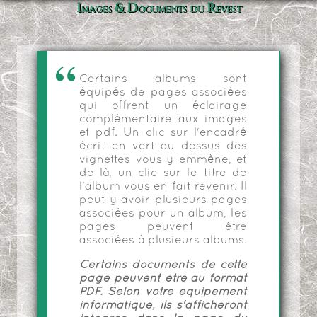
Images & Documents du Revest
Certains albums sont
équipés de pages associées
qui offrent un éclairage
complémentaire aux images
et pdf. Un clic sur l'encadré
écrit en vert au dessus des
vignettes vous y emmène, et
de là, un clic sur le titre de
l'album vous en fait revenir. Il
peut y avoir plusieurs pages
associées pour un album, les
pages peuvent être
associées à plusieurs albums.
Certains documents de cette
page peuvent être au format
PDF. Selon votre équipement
informatique, ils s'afficheront