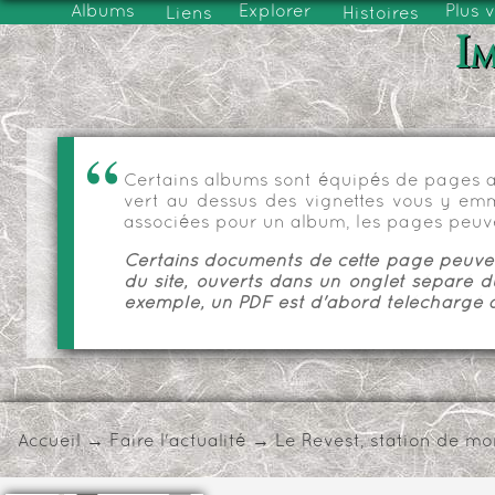
Albums
Explorer
Plus 
Liens
Histoires
Im
Certains albums sont équipés de pages as
vert au dessus des vignettes vous y emmèn
associées pour un album, les pages peuve
Certains documents de cette page peuvent
du site, ouverts dans un onglet séparé d
exemple, un PDF est d'abord téléchargé a
Accueil
→
Faire l'actualité
→
Le Revest, station de mo