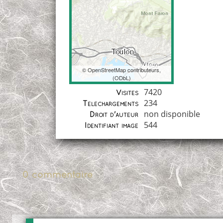
©
OpenStreetMap
contributeurs,
(
ODbL
)
Coordonnées
7420
Visites
234
Téléchargements
non disponible
Droit d'auteur
544
Identifiant image
0 commentaire