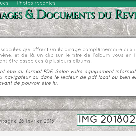
vues
Photos récentes
ages & Documents du Rev
sociées qui offrent un éclairage complémentaire aux im
e, et de là, un clic sur le titre de l'album vous en fa
nt être associées à plusieurs albums.
 être au format PDF. Selon votre équipement informatiq
u navigateur ou dans le lecteur de pdf local ou bien e
vant de pouvoir être lu.
IMG 201802
ntagne 26 février 2018
→