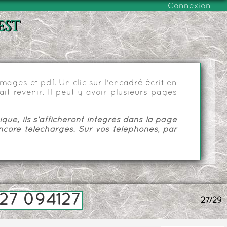
Connexion
est
ages et pdf. Un clic sur l'encadré écrit en
it revenir. Il peut y avoir plusieurs pages
ue, ils s'afficheront intégrés dans la page
ncore téléchargés. Sur vos téléphones, par
27 094127
27/29