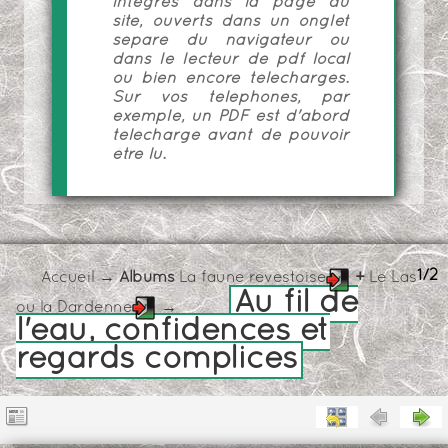
intégrés dans la page du
site, ouverts dans un onglet
séparé du navigateur ou
dans le lecteur de pdf local
ou bien encore téléchargés.
Sur vos téléphones, par
exemple, un PDF est d'abord
téléchargé avant de pouvoir
être lu.
1/2
Accueil
→ Albums
La faune revestoise
+
Le Las
Au fil de
ou la Dardenne
→
l'eau, confidences et
regards complices