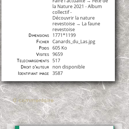
Faire l'actualité
→
Fête de
la Nature 2021 - Album
collectif -
Découvrir la nature
revestoise
→
La faune
revestoise
1771*1199
Dimensions
Canards_du_Las.jpg
Fichier
605 Ko
Poids
9659
Visites
517
Téléchargements
non disponible
Droit d'auteur
3587
Identifiant image
0 commentaire