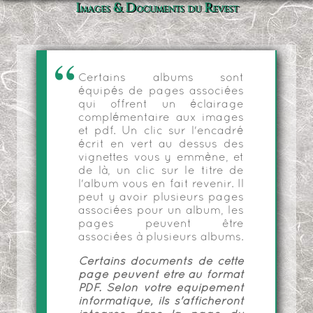
Images & Documents du Revest
Certains albums sont
équipés de pages associées
qui offrent un éclairage
complémentaire aux images
et pdf. Un clic sur l'encadré
écrit en vert au dessus des
vignettes vous y emmène, et
de là, un clic sur le titre de
l'album vous en fait revenir. Il
peut y avoir plusieurs pages
associées pour un album, les
pages peuvent être
associées à plusieurs albums.
Certains documents de cette
page peuvent être au format
PDF. Selon votre équipement
informatique, ils s'afficheront