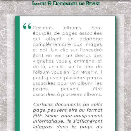
Images & Documents du Revest
Certains albums sont
équipés de pages associées
qui offrent un éclairage
complémentaire aux images
et pdf. Un clic sur l'encadré
écrit en vert au dessus des
vignettes vous y emmène, et
de là, un clic sur le titre de
l'album vous en fait revenir. Il
peut y avoir plusieurs pages
associées pour un album, les
pages peuvent être
associées à plusieurs albums.
Certains documents de cette
page peuvent être au format
PDF. Selon votre équipement
informatique, ils s'afficheront
intégrés dans la page du