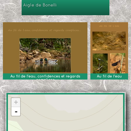
Aigle de Bonelli
Au fil de l'eau, confidences et regards
Au fil de l'eau
complices
+
-