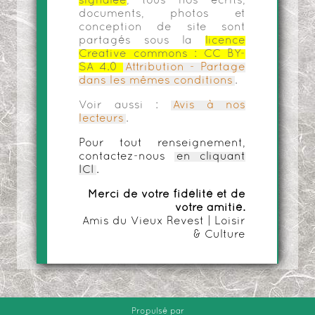
signalée
, tous nos écrits,
documents, photos et
conception de site sont
partagés sous la
licence
Creative commons :
CC BY-
SA 4.0
Attribution - Partage
dans les mêmes conditions
.
Voir aussi :
Avis à nos
lecteurs
.
Pour tout renseignement,
contactez-nous
en cliquant
ICI
.
Merci de votre fidélité et de
votre amitié.
Amis du Vieux Revest | Loisir
& Culture
Propulsé par