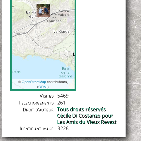
©
OpenStreetMap
contributeurs,
(
ODbL
)
Coordonnées
5469
Visites
261
Téléchargements
Tous droits réservés
Droit d'auteur
Cécile Di Costanzo pour
Les Amis du Vieux Revest
3226
Identifiant image