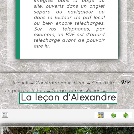
intégrés dans la page du
site, ouverts dans un onglet
séparé du navigateur ou
dans le lecteur de pdf local
ou bien encore téléchargés.
Sur vos téléphones, par
exemple, un PDF est d'abord
téléchargé avant de pouvoir
être lu.
9/14
Accueil
→
Construire pour durer
→
Construire
en pierres sèches
→
Stage pierres sèches
→
La leçon d'Alexandre