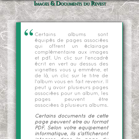
Images & Documents du Revest
Certains albums sont
équipés de pages associées
qui offrent un éclairage
complémentaire aux images
et pdf. Un clic sur l'encadré
écrit en vert au dessus des
vignettes vous y emmène, et
de là, un clic sur le titre de
l'album vous en fait revenir. Il
peut y avoir plusieurs pages
associées pour un album, les
pages peuvent être
associées à plusieurs albums.
Certains documents de cette
page peuvent être au format
PDF. Selon votre équipement
informatique, ils s'afficheront