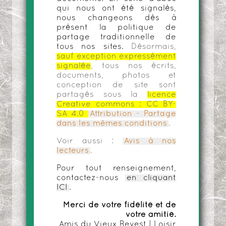
qui nous ont été signalés,
nous changeons dès à
présent la politique de
partage traditionnelle de
tous nos sites.
Désormais,
sauf exception expressément
signalée
, tous nos écrits,
documents, photos et
conception de site sont
partagés sous la
licence
Creative commons :
CC BY-
SA 4.0
Attribution - Partage
dans les mêmes conditions
.
Voir aussi :
Avis à nos
lecteurs
.
Pour tout renseignement,
contactez-nous
en cliquant
ICI
.
Merci de votre fidélité et de
votre amitié.
Amis du Vieux Revest | Loisir