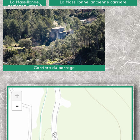
La Massillonne,
La Massillonne, ancienne carrière
ancienne usine à
béton
Carrière du barrage
+
-