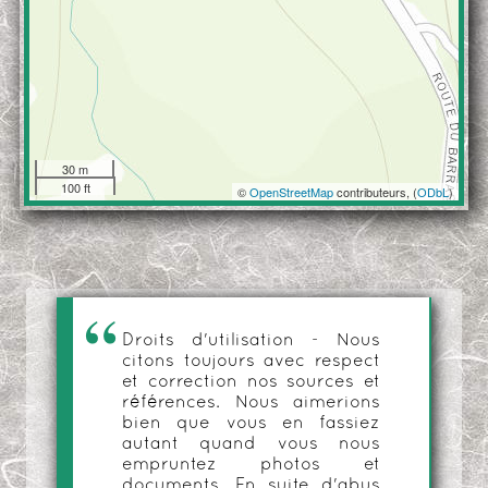
30 m
100 ft
©
OpenStreetMap
contributeurs, (
ODbL
)
Droits d'utilisation - Nous
citons toujours avec respect
et correction nos sources et
références. Nous aimerions
bien que vous en fassiez
autant quand vous nous
empruntez photos et
documents. En suite d'abus