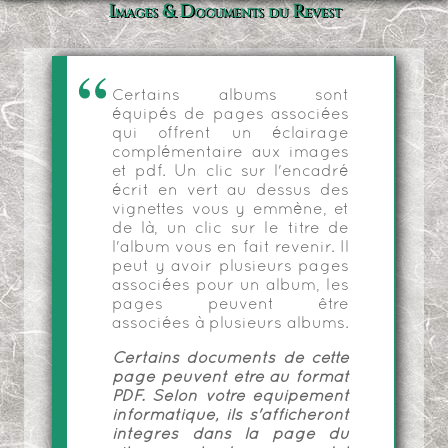
Images & Documents du Revest
Certains albums sont
équipés de pages associées
qui offrent un éclairage
complémentaire aux images
et pdf. Un clic sur l'encadré
écrit en vert au dessus des
vignettes vous y emmène, et
de là, un clic sur le titre de
l'album vous en fait revenir. Il
peut y avoir plusieurs pages
associées pour un album, les
pages peuvent être
associées à plusieurs albums.
Certains documents de cette
page peuvent être au format
PDF. Selon votre équipement
informatique, ils s'afficheront
intégrés dans la page du