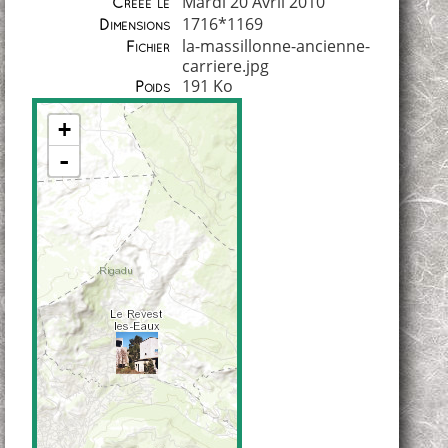
Mardi 20 Avril 2010
Créée le
1716*1169
Dimensions
la-massillonne-ancienne-
Fichier
carriere.jpg
191 Ko
Poids
+
-