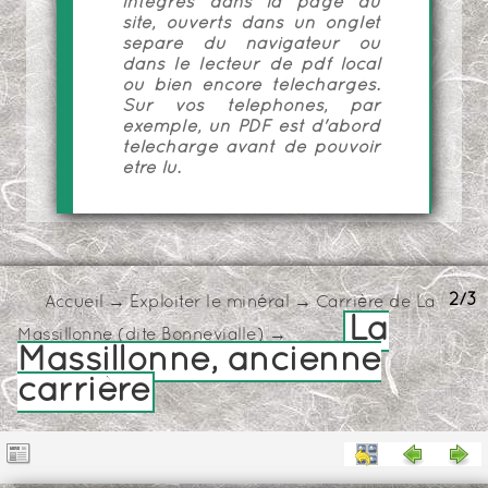
intégrés dans la page du
site, ouverts dans un onglet
séparé du navigateur ou
dans le lecteur de pdf local
ou bien encore téléchargés.
Sur vos téléphones, par
exemple, un PDF est d'abord
téléchargé avant de pouvoir
être lu.
2/3
Accueil
→
Exploiter le minéral
→
Carrière de La
La
Massillonne (dite Bonnevialle)
→
Massillonne, ancienne
carrière