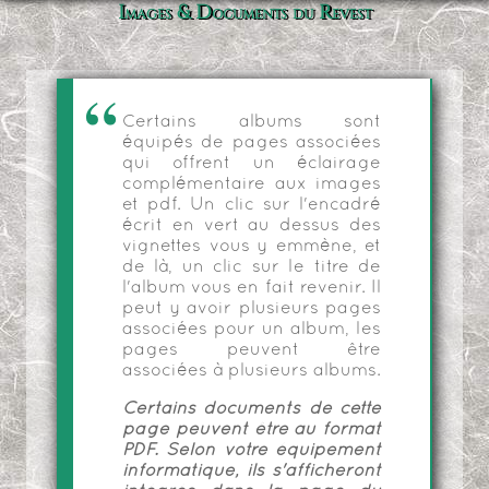
Images & Documents du Revest
Certains albums sont
équipés de pages associées
qui offrent un éclairage
complémentaire aux images
et pdf. Un clic sur l'encadré
écrit en vert au dessus des
vignettes vous y emmène, et
de là, un clic sur le titre de
l'album vous en fait revenir. Il
peut y avoir plusieurs pages
associées pour un album, les
pages peuvent être
associées à plusieurs albums.
Certains documents de cette
page peuvent être au format
PDF. Selon votre équipement
informatique, ils s'afficheront