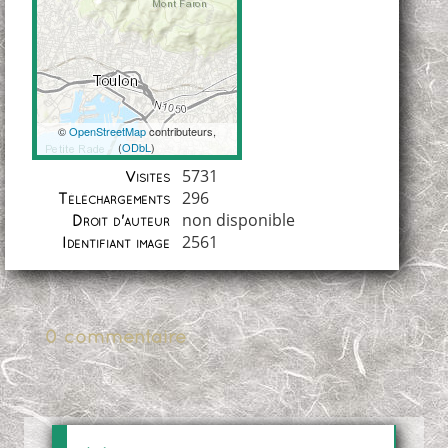
©
OpenStreetMap
contributeurs,
(
ODbL
)
Coordonnées
5731
Visites
296
Téléchargements
non disponible
Droit d'auteur
2561
Identifiant image
0 commentaire