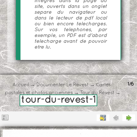
intégrés dans la page du
site, ouverts dans un onglet
séparé du navigateur ou
dans le lecteur de pdf local
ou bien encore téléchargés.
Sur vos téléphones, par
exemple, un PDF est d'abord
téléchargé avant de pouvoir
être lu.
1/6
Accueil
→
Documenter Le Revest
→
Cartes
postales et photos anciennes
→
Tour du Revest
→
tour-du-revest-1