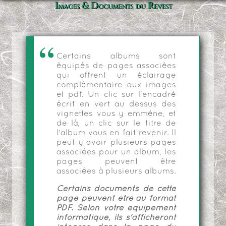
Images & Documents du Revest
Certains albums sont
équipés de pages associées
qui offrent un éclairage
complémentaire aux images
et pdf. Un clic sur l'encadré
écrit en vert au dessus des
vignettes vous y emmène, et
de là, un clic sur le titre de
l'album vous en fait revenir. Il
peut y avoir plusieurs pages
associées pour un album, les
pages peuvent être
associées à plusieurs albums.
Certains documents de cette
page peuvent être au format
PDF. Selon votre équipement
informatique, ils s'afficheront