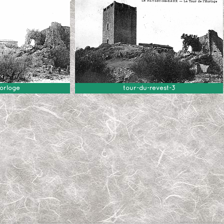
horloge
tour-du-revest-3