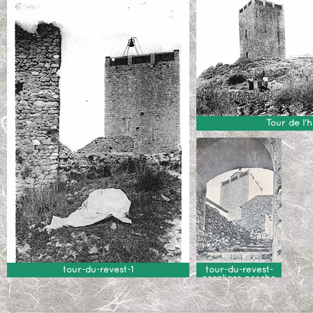
Tour de l'
tour-du-revest-1
tour-du-revest-
escaliers-porche