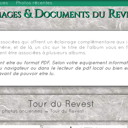
vues
Photos récentes
ages & Documents du Rev
sociées qui offrent un éclairage complémentaire aux im
e, et de là, un clic sur le titre de l'album vous en fa
nt être associées à plusieurs albums.
 être au format PDF. Selon votre équipement informatiq
u navigateur ou dans le lecteur de pdf local ou bien e
vant de pouvoir être lu.
Tour du Revest
t photos anciennes
→
Tour du Revest