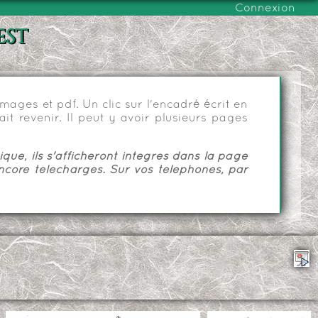
Connexion
est
ages et pdf. Un clic sur l'encadré écrit en
it revenir. Il peut y avoir plusieurs pages
ue, ils s'afficheront intégrés dans la page
ncore téléchargés. Sur vos téléphones, par