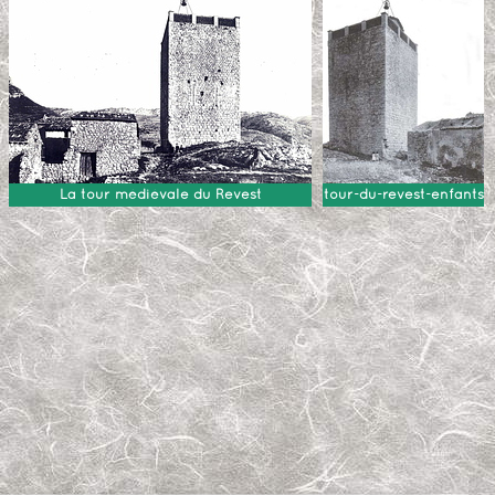
La tour médiévale du Revest
tour-du-revest-enfants