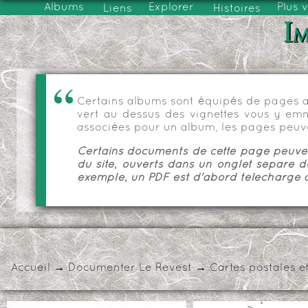
Albums
Explorer
Plus 
Liens
Histoires
Im
Certains albums sont équipés de pages as
vert au dessus des vignettes vous y emmèn
associées pour un album, les pages peuve
Certains documents de cette page peuvent
du site, ouverts dans un onglet séparé d
exemple, un PDF est d'abord téléchargé a
Accueil
→
Documenter Le Revest
→
Cartes postales e