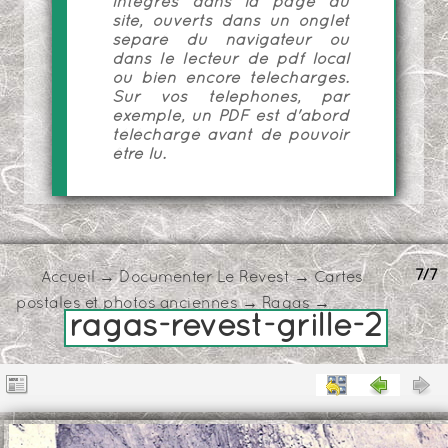
intégrés dans la page du
site, ouverts dans un onglet
séparé du navigateur ou
dans le lecteur de pdf local
ou bien encore téléchargés.
Sur vos téléphones, par
exemple, un PDF est d'abord
téléchargé avant de pouvoir
être lu.
7/7
Accueil
→
Documenter Le Revest
→
Cartes
postales et photos anciennes
→
Ragas
→
ragas-revest-grille-2