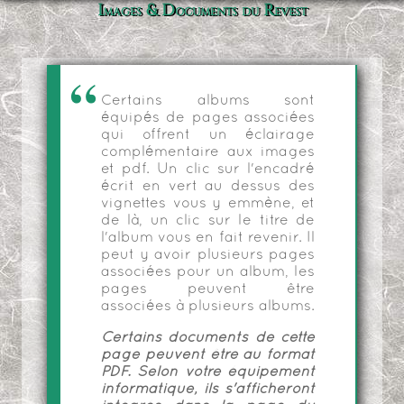
Images & Documents du Revest
Certains albums sont
équipés de pages associées
qui offrent un éclairage
complémentaire aux images
et pdf. Un clic sur l'encadré
écrit en vert au dessus des
vignettes vous y emmène, et
de là, un clic sur le titre de
l'album vous en fait revenir. Il
peut y avoir plusieurs pages
associées pour un album, les
pages peuvent être
associées à plusieurs albums.
Certains documents de cette
page peuvent être au format
PDF. Selon votre équipement
informatique, ils s'afficheront