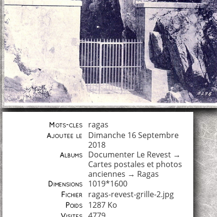
ragas
Mots-clés
Dimanche 16 Septembre
Ajoutée le
2018
Documenter Le Revest
→
Albums
Cartes postales et photos
anciennes
→
Ragas
1019*1600
Dimensions
ragas-revest-grille-2.jpg
Fichier
1287 Ko
Poids
4779
Visites