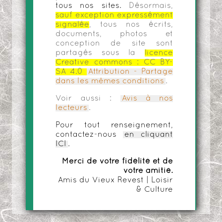
tous nos sites.
Désormais,
sauf exception expressément
signalée
, tous nos écrits,
documents, photos et
conception de site sont
partagés sous la
licence
Creative commons :
CC BY-
SA 4.0
Attribution - Partage
dans les mêmes conditions
.
Voir aussi :
Avis à nos
lecteurs
.
Pour tout renseignement,
contactez-nous
en cliquant
ICI
.
Merci de votre fidélité et de
votre amitié.
Amis du Vieux Revest | Loisir
& Culture