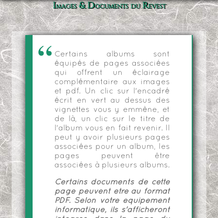
Images & Documents du Revest
Certains albums sont
équipés de pages associées
qui offrent un éclairage
complémentaire aux images
et pdf. Un clic sur l'encadré
écrit en vert au dessus des
vignettes vous y emmène, et
de là, un clic sur le titre de
l'album vous en fait revenir. Il
peut y avoir plusieurs pages
associées pour un album, les
pages peuvent être
associées à plusieurs albums.
Certains documents de cette
page peuvent être au format
PDF. Selon votre équipement
informatique, ils s'afficheront