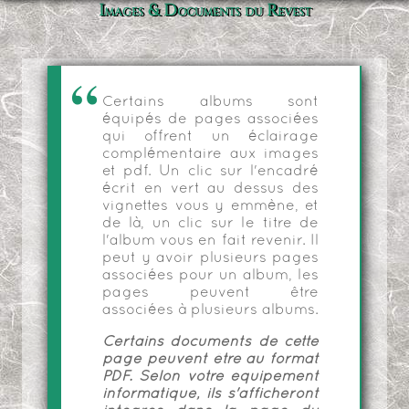
Images & Documents du Revest
Certains albums sont
équipés de pages associées
qui offrent un éclairage
complémentaire aux images
et pdf. Un clic sur l'encadré
écrit en vert au dessus des
vignettes vous y emmène, et
de là, un clic sur le titre de
l'album vous en fait revenir. Il
peut y avoir plusieurs pages
associées pour un album, les
pages peuvent être
associées à plusieurs albums.
Certains documents de cette
page peuvent être au format
PDF. Selon votre équipement
informatique, ils s'afficheront