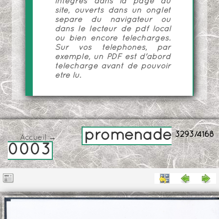
intégrés dans la page du
site, ouverts dans un onglet
séparé du navigateur ou
dans le lecteur de pdf local
ou bien encore téléchargés.
Sur vos téléphones, par
exemple, un PDF est d'abord
téléchargé avant de pouvoir
être lu.
promenade
3293/4168
Accueil
→
0003