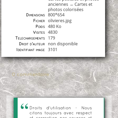
anciennes
→
Cartes et
photos colorisées
800*654
Dimensions
olivieres.jpg
Fichier
480 Ko
Poids
4830
Visites
179
Téléchargements
non disponible
Droit d'auteur
3101
Identifiant image
0 commentaire
Droits d'utilisation - Nous
citons toujours avec respect