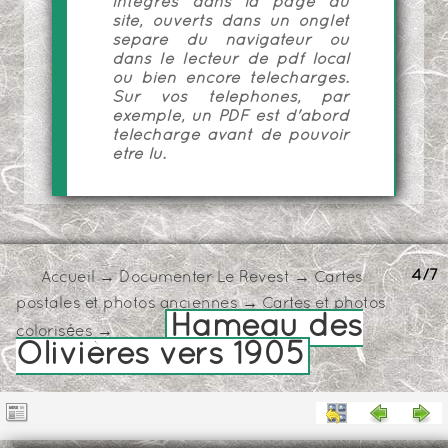
intégrés dans la page du
site, ouverts dans un onglet
séparé du navigateur ou
dans le lecteur de pdf local
ou bien encore téléchargés.
Sur vos téléphones, par
exemple, un PDF est d'abord
téléchargé avant de pouvoir
être lu.
4/7
Accueil
→
Documenter Le Revest
→
Cartes
postales et photos anciennes
→
Cartes et photos
Hameau des
colorisées
→
Olivières vers 1905