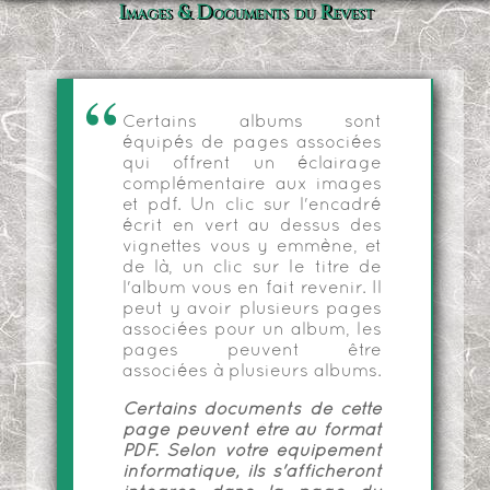
Images & Documents du Revest
Certains albums sont
équipés de pages associées
qui offrent un éclairage
complémentaire aux images
et pdf. Un clic sur l'encadré
écrit en vert au dessus des
vignettes vous y emmène, et
de là, un clic sur le titre de
l'album vous en fait revenir. Il
peut y avoir plusieurs pages
associées pour un album, les
pages peuvent être
associées à plusieurs albums.
Certains documents de cette
page peuvent être au format
PDF. Selon votre équipement
informatique, ils s'afficheront