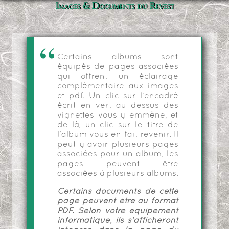
Images & Documents du Revest
Certains albums sont
équipés de pages associées
qui offrent un éclairage
complémentaire aux images
et pdf. Un clic sur l'encadré
écrit en vert au dessus des
vignettes vous y emmène, et
de là, un clic sur le titre de
l'album vous en fait revenir. Il
peut y avoir plusieurs pages
associées pour un album, les
pages peuvent être
associées à plusieurs albums.
Certains documents de cette
page peuvent être au format
PDF. Selon votre équipement
informatique, ils s'afficheront