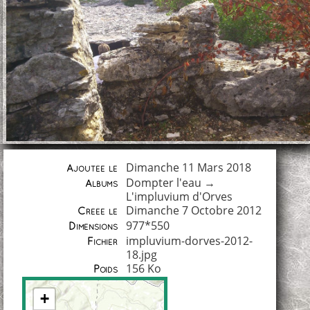
Dimanche 11 Mars 2018
Ajoutée le
Dompter l'eau
→
Albums
L'impluvium d'Orves
Dimanche 7 Octobre 2012
Créée le
977*550
Dimensions
impluvium-dorves-2012-
Fichier
18.jpg
156 Ko
Poids
+