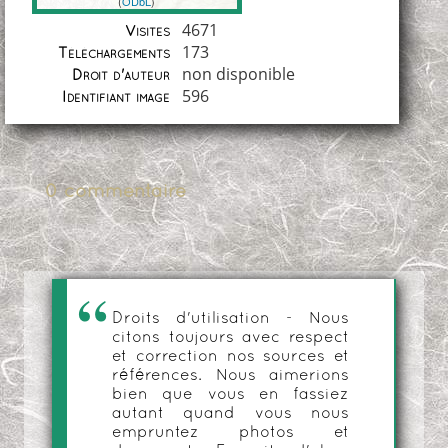
(
ODbL
)
Coordonnées
4671
Visites
173
Téléchargements
non disponible
Droit d'auteur
596
Identifiant image
0 commentaire
Droits d'utilisation - Nous
citons toujours avec respect
et correction nos sources et
références. Nous aimerions
bien que vous en fassiez
autant quand vous nous
empruntez photos et