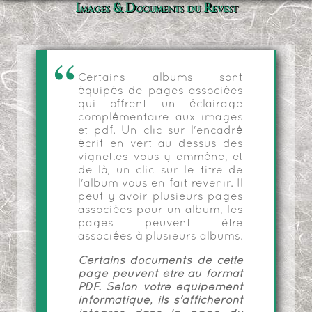
Images & Documents du Revest
Certains albums sont
équipés de pages associées
qui offrent un éclairage
complémentaire aux images
et pdf. Un clic sur l'encadré
écrit en vert au dessus des
vignettes vous y emmène, et
de là, un clic sur le titre de
l'album vous en fait revenir. Il
peut y avoir plusieurs pages
associées pour un album, les
pages peuvent être
associées à plusieurs albums.
Certains documents de cette
page peuvent être au format
PDF. Selon votre équipement
informatique, ils s'afficheront