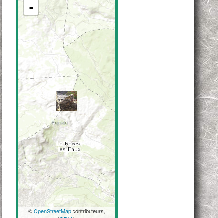
-
©
OpenStreetMap
contributeurs,