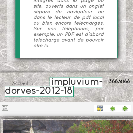
intégrés dans la page du
site, ouverts dans un onglet
séparé du navigateur ou
dans le lecteur de pdf local
ou bien encore téléchargés.
Sur vos téléphones, par
exemple, un PDF est d'abord
téléchargé avant de pouvoir
être lu.
impluvium-
366/4168
Accueil
→
dorves-2012-18