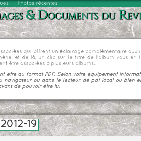
vues
Photos récentes
ages & Documents du Rev
sociées qui offrent un éclairage complémentaire aux im
e, et de là, un clic sur le titre de l'album vous en fa
nt être associées à plusieurs albums.
 être au format PDF. Selon votre équipement informatiq
u navigateur ou dans le lecteur de pdf local ou bien e
vant de pouvoir être lu.
2012-19