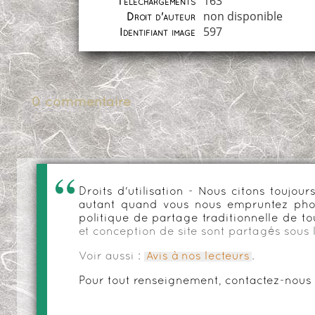
163
Téléchargements
non disponible
Droit d'auteur
597
Identifiant image
0 commentaire
Droits d'utilisation - Nous citons toujo
autant quand vous nous empruntez phot
politique de partage traditionnelle de to
et conception de site sont partagés sous 
Voir aussi :
Avis à nos lecteurs
.
Pour tout renseignement, contactez-nous