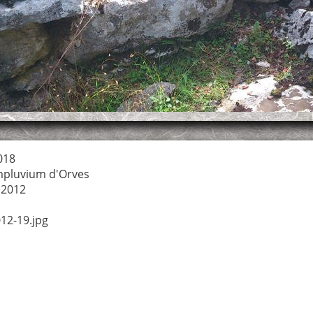
018
mpluvium d'Orves
 2012
12-19.jpg