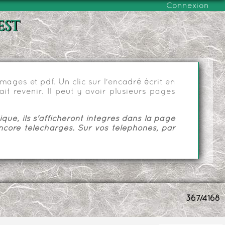
Connexion
est
ages et pdf. Un clic sur l'encadré écrit en
it revenir. Il peut y avoir plusieurs pages
ue, ils s'afficheront intégrés dans la page
ncore téléchargés. Sur vos téléphones, par
367/4168