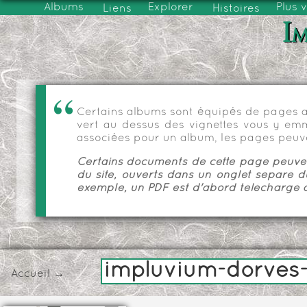
Albums
Explorer
Plus 
Liens
Histoires
Im
Certains albums sont équipés de pages as
vert au dessus des vignettes vous y emmèn
associées pour un album, les pages peuve
Certains documents de cette page peuvent
du site, ouverts dans un onglet séparé d
exemple, un PDF est d'abord téléchargé a
impluvium-dorves-
Accueil
→