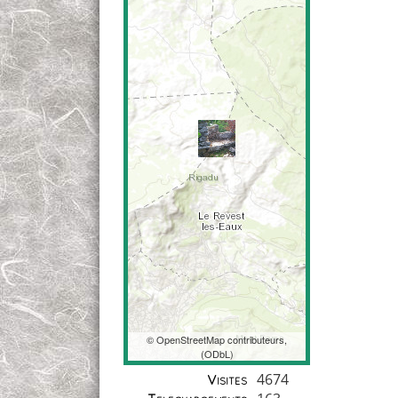
©
OpenStreetMap
contributeurs,
(
ODbL
)
Coordonnées
4674
Visites