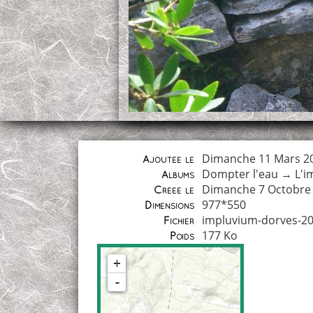
Dimanche 11 Mars 2
Ajoutée le
Dompter l'eau
→
L'i
Albums
Dimanche 7 Octobre
Créée le
977*550
Dimensions
impluvium-dorves-20
Fichier
177 Ko
Poids
+
-