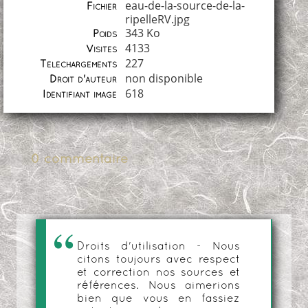
eau-de-la-source-de-la-
Fichier
ripelleRV.jpg
343 Ko
Poids
4133
Visites
227
Téléchargements
non disponible
Droit d'auteur
618
Identifiant image
0 commentaire
Droits d'utilisation - Nous
citons toujours avec respect
et correction nos sources et
références. Nous aimerions
bien que vous en fassiez