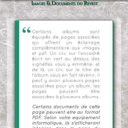
Images & Documents du Revest
Certains albums sont
équipés de pages associées
qui offrent un éclairage
complémentaire aux images
et pdf. Un clic sur l'encadré
écrit en vert au dessus des
vignettes vous y emmène, et
de là, un clic sur le titre de
l'album vous en fait revenir. Il
peut y avoir plusieurs pages
associées pour un album, les
pages peuvent être
associées à plusieurs albums.
Certains documents de cette
page peuvent être au format
PDF. Selon votre équipement
informatique, ils s'afficheront