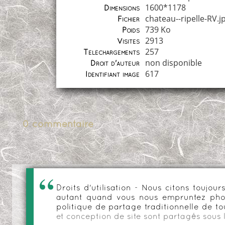
1600*1178
Dimensions
chateau--ripelle-RV.j
Fichier
739 Ko
Poids
2913
Visites
257
Téléchargements
non disponible
Droit d'auteur
617
Identifiant image
0 commentaire
Droits d'utilisation - Nous citons toujo
autant quand vous nous empruntez phot
politique de partage traditionnelle de to
et conception de site sont partagés sous 