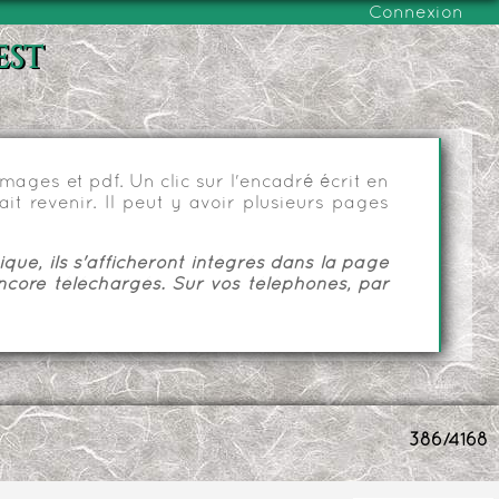
Connexion
est
ages et pdf. Un clic sur l'encadré écrit en
it revenir. Il peut y avoir plusieurs pages
ue, ils s'afficheront intégrés dans la page
ncore téléchargés. Sur vos téléphones, par
386/4168