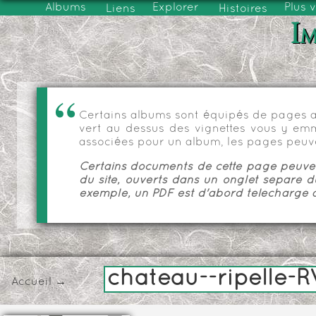
Albums
Explorer
Plus 
Liens
Histoires
Im
Certains albums sont équipés de pages as
vert au dessus des vignettes vous y emmèn
associées pour un album, les pages peuve
Certains documents de cette page peuvent
du site, ouverts dans un onglet séparé d
exemple, un PDF est d'abord téléchargé a
chateau--ripelle-R
Accueil
→