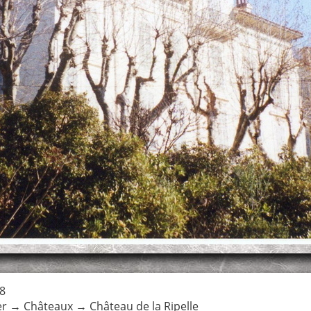
18
er
→
Châteaux
→
Château de la Ripelle