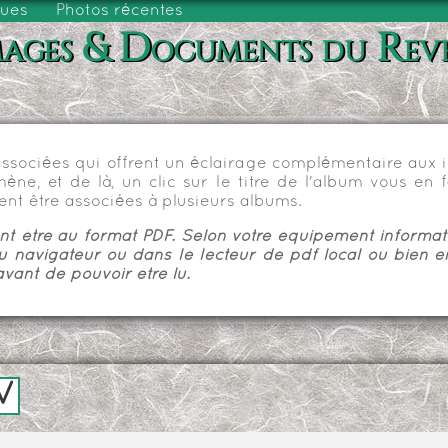
vues
Photos récentes
ages & Documents du Rev
sociées qui offrent un éclairage complémentaire aux im
e, et de là, un clic sur le titre de l'album vous en fa
nt être associées à plusieurs albums.
 être au format PDF. Selon votre équipement informatiq
u navigateur ou dans le lecteur de pdf local ou bien e
vant de pouvoir être lu.
V