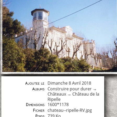
Dimanche 8 Avril 2018
Ajoutée le
Construire pour durer
→
Albums
Châteaux
→
Château de la
Ripelle
1600*1178
Dimensions
chateau--ripelle-RV.jpg
Fichier
739 Ko
Poids