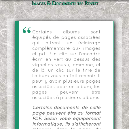
Images & Documents du Revest
Certains albums sont
équipés de pages associées
qui offrent un éclairage
complémentaire aux images
et pdf. Un clic sur l'encadré
écrit en vert au dessus des
vignettes vous y emmène, et
de là, un clic sur le titre de
l'album vous en fait revenir. Il
peut y avoir plusieurs pages
associées pour un album, les
pages peuvent être
associées à plusieurs albums.
Certains documents de cette
page peuvent être au format
PDF. Selon votre équipement
informatique, ils s'afficheront