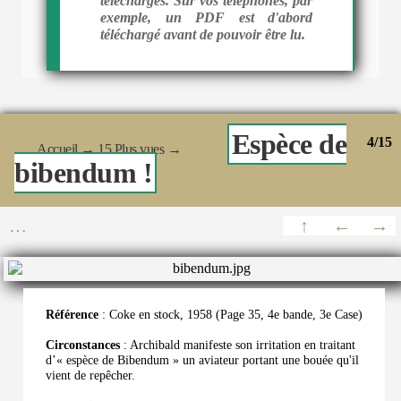
téléchargés. Sur vos téléphones, par
exemple, un PDF est d'abord
téléchargé avant de pouvoir être lu.
Espèce de
4/15
Accueil
→
15 Plus vues
→
bibendum !
Référence
: Coke en stock, 1958 (Page 35, 4e bande, 3e Case)
Circonstances
: Archibald manifeste son irritation en traitant
d’« espèce de Bibendum » un aviateur portant une bouée qu'il
vient de repêcher.