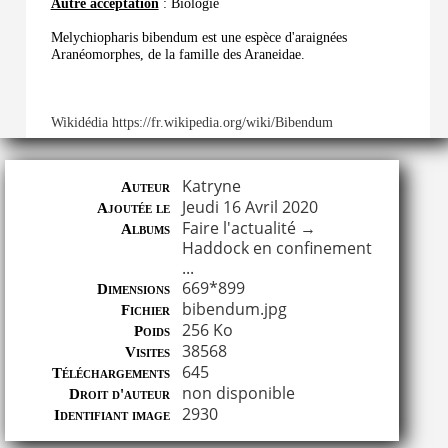
Autre acceptation
: Biologie
Melychiopharis bibendum est une espèce d'araignées
Aranéomorphes, de la famille des Araneidae.
Wikidédia https://fr.wikipedia.org/wiki/Bibendum
Katryne
Auteur
Jeudi 16 Avril 2020
Ajoutée le
Faire l'actualité
→
Albums
Haddock en confinement
...
669*899
Dimensions
bibendum.jpg
Fichier
256 Ko
Poids
38568
Visites
645
Téléchargements
non disponible
Droit d'auteur
2930
Identifiant image