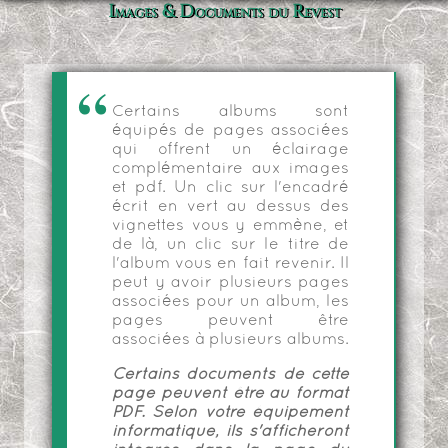
Images & Documents du Revest
Certains albums sont
équipés de pages associées
qui offrent un éclairage
complémentaire aux images
et pdf. Un clic sur l'encadré
écrit en vert au dessus des
vignettes vous y emmène, et
de là, un clic sur le titre de
l'album vous en fait revenir. Il
peut y avoir plusieurs pages
associées pour un album, les
pages peuvent être
associées à plusieurs albums.
Certains documents de cette
page peuvent être au format
PDF. Selon votre équipement
informatique, ils s'afficheront