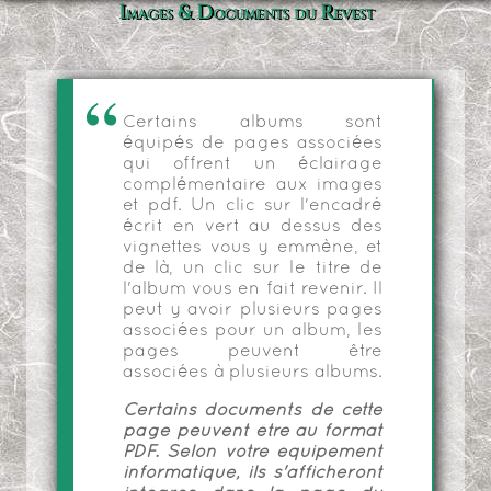
Images & Documents du Revest
Certains albums sont
équipés de pages associées
qui offrent un éclairage
complémentaire aux images
et pdf. Un clic sur l'encadré
écrit en vert au dessus des
vignettes vous y emmène, et
de là, un clic sur le titre de
l'album vous en fait revenir. Il
peut y avoir plusieurs pages
associées pour un album, les
pages peuvent être
associées à plusieurs albums.
Certains documents de cette
page peuvent être au format
PDF. Selon votre équipement
informatique, ils s'afficheront