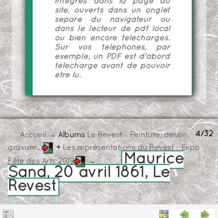
intégrés dans la page du
site, ouverts dans un onglet
séparé du navigateur ou
dans le lecteur de pdf local
ou bien encore téléchargés.
Sur vos téléphones, par
exemple, un PDF est d'abord
téléchargé avant de pouvoir
être lu.
4/32
Accueil
→ Albums
Le Revest - Peinture, dessin,
gravure...
+
Les représentations du Revest - Expo
Maurice
Fête des Arts 2019
→
Sand, 20 avril 1861, Le
Revest