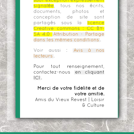
sauf exception expressément
signalée
, tous nos écrits,
documents, photos et
conception de site sont
partagés sous la
licence
Creative commons :
CC BY-
SA 4.0
Attribution - Partage
dans les mêmes conditions
.
Voir aussi :
Avis à nos
lecteurs
.
Pour tout renseignement,
contactez-nous
en cliquant
ICI
.
Merci de votre fidélité et de
votre amitié.
Amis du Vieux Revest | Loisir
& Culture