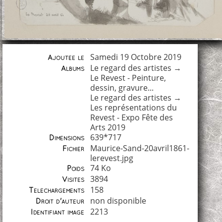
Samedi 19 Octobre 2019
Ajoutée le
Le regard des artistes
→
Albums
Le Revest - Peinture,
dessin, gravure...
Le regard des artistes
→
Les représentations du
Revest - Expo Fête des
Arts 2019
639*717
Dimensions
Maurice-Sand-20avril1861-
Fichier
lerevest.jpg
74 Ko
Poids
3894
Visites
158
Téléchargements
non disponible
Droit d'auteur
2213
Identifiant image