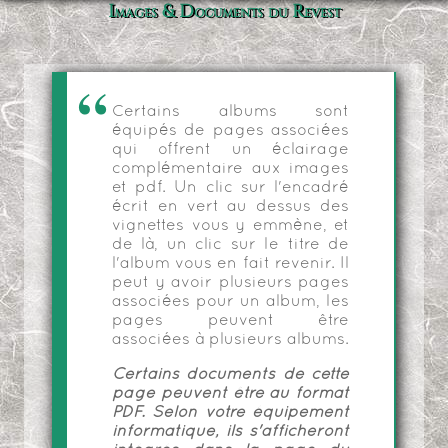
Images & Documents du Revest
Certains albums sont
équipés de pages associées
qui offrent un éclairage
complémentaire aux images
et pdf. Un clic sur l'encadré
écrit en vert au dessus des
vignettes vous y emmène, et
de là, un clic sur le titre de
l'album vous en fait revenir. Il
peut y avoir plusieurs pages
associées pour un album, les
pages peuvent être
associées à plusieurs albums.
Certains documents de cette
page peuvent être au format
PDF. Selon votre équipement
informatique, ils s'afficheront