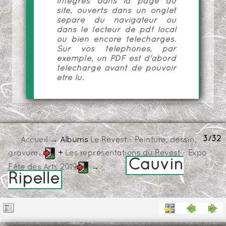
intégrés dans la page du
site, ouverts dans un onglet
séparé du navigateur ou
dans le lecteur de pdf local
ou bien encore téléchargés.
Sur vos téléphones, par
exemple, un PDF est d'abord
téléchargé avant de pouvoir
être lu.
3/32
Accueil
→ Albums
Le Revest - Peinture, dessin,
gravure...
+
Les représentations du Revest - Expo
Cauvin
Fête des Arts 2019
→
Ripelle