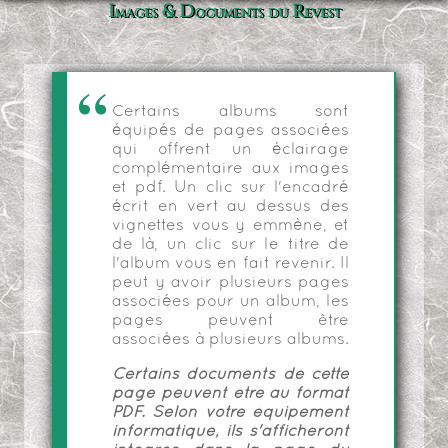
Images & Documents du Revest
Certains albums sont
équipés de pages associées
qui offrent un éclairage
complémentaire aux images
et pdf. Un clic sur l'encadré
écrit en vert au dessus des
vignettes vous y emmène, et
de là, un clic sur le titre de
l'album vous en fait revenir. Il
peut y avoir plusieurs pages
associées pour un album, les
pages peuvent être
associées à plusieurs albums.
Certains documents de cette
page peuvent être au format
PDF. Selon votre équipement
informatique, ils s'afficheront