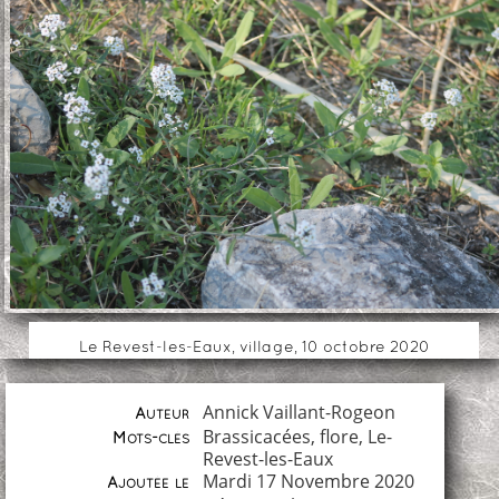
Le Revest-les-Eaux, village, 10 octobre 2020
Annick Vaillant-Rogeon
Auteur
Brassicacées
,
flore
,
Le-
Mots-clés
Revest-les-Eaux
Mardi 17 Novembre 2020
Ajoutée le