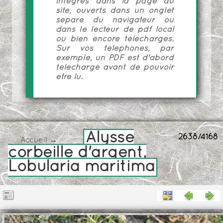
intégrés dans la page du
site, ouverts dans un onglet
séparé du navigateur ou
dans le lecteur de pdf local
ou bien encore téléchargés.
Sur vos téléphones, par
exemple, un PDF est d'abord
téléchargé avant de pouvoir
être lu.
Alysse
2638/4168
Accueil
→
corbeille d'argent,
Lobularia maritima