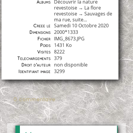
Découvrir la nature
Albums
revestoise
→
La flore
revestoise
→
Sauvages de
ma rue, suite...
Samedi 10 Octobre 2020
Créée le
2000*1333
Dimensions
IMG_8673.JPG
Fichier
1431 Ko
Poids
8222
Visites
379
Téléchargements
non disponible
Droit d'auteur
3299
Identifiant image
0 commentaire