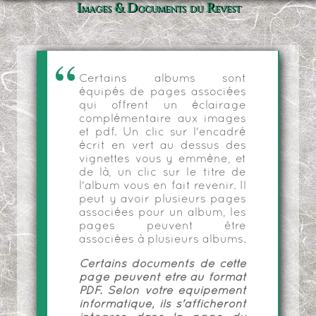
Images & Documents du Revest
Certains albums sont
équipés de pages associées
qui offrent un éclairage
complémentaire aux images
et pdf. Un clic sur l'encadré
écrit en vert au dessus des
vignettes vous y emmène, et
de là, un clic sur le titre de
l'album vous en fait revenir. Il
peut y avoir plusieurs pages
associées pour un album, les
pages peuvent être
associées à plusieurs albums.
Certains documents de cette
page peuvent être au format
PDF. Selon votre équipement
informatique, ils s'afficheront