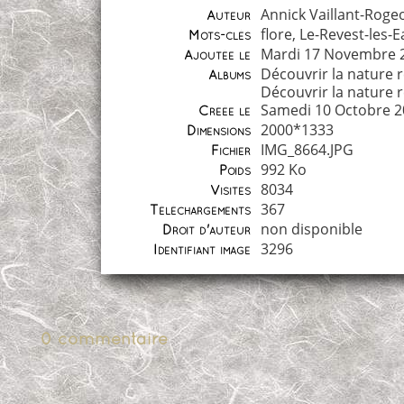
Annick Vaillant-Roge
Auteur
flore
,
Le-Revest-les-E
Mots-clés
Mardi 17 Novembre 
Ajoutée le
Découvrir la nature 
Albums
Découvrir la nature 
Samedi 10 Octobre 2
Créée le
2000*1333
Dimensions
IMG_8664.JPG
Fichier
992 Ko
Poids
8034
Visites
367
Téléchargements
non disponible
Droit d'auteur
3296
Identifiant image
0 commentaire