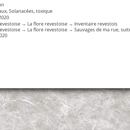
on
aux
,
Solanacées
,
toxique
2020
revestoise
→
La flore revestoise
→
Inventaire revestois
revestoise
→
La flore revestoise
→
Sauvages de ma rue, suite
020