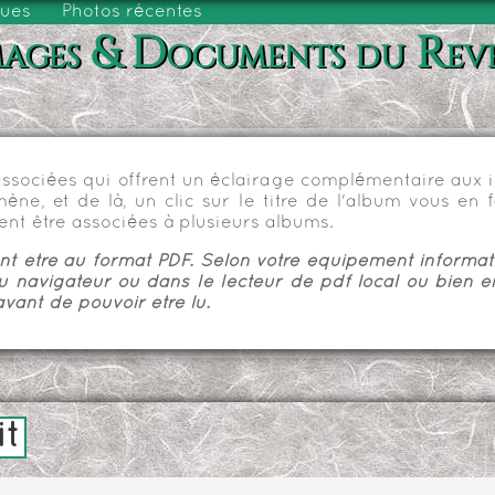
vues
Photos récentes
ages & Documents du Rev
sociées qui offrent un éclairage complémentaire aux im
e, et de là, un clic sur le titre de l'album vous en fa
nt être associées à plusieurs albums.
 être au format PDF. Selon votre équipement informatiq
u navigateur ou dans le lecteur de pdf local ou bien e
vant de pouvoir être lu.
it