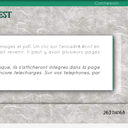
Connexion
est
ages et pdf. Un clic sur l'encadré écrit en
it revenir. Il peut y avoir plusieurs pages
ue, ils s'afficheront intégrés dans la page
ncore téléchargés. Sur vos téléphones, par
2637/4168