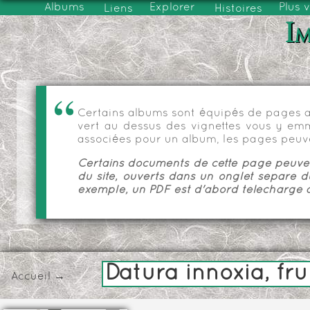
Albums
Explorer
Plus 
Liens
Histoires
Im
Certains albums sont équipés de pages as
vert au dessus des vignettes vous y emmèn
associées pour un album, les pages peuve
Certains documents de cette page peuvent
du site, ouverts dans un onglet séparé d
exemple, un PDF est d'abord téléchargé a
Datura innoxia, fru
Accueil
→