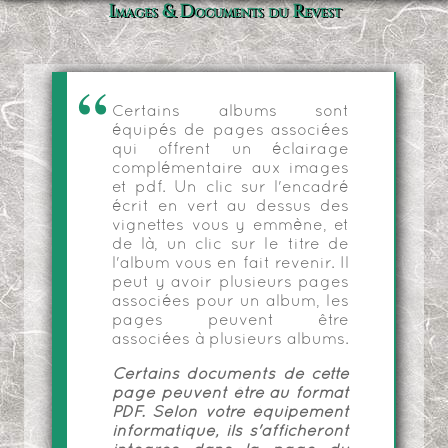
Images & Documents du Revest
Certains albums sont
équipés de pages associées
qui offrent un éclairage
complémentaire aux images
et pdf. Un clic sur l'encadré
écrit en vert au dessus des
vignettes vous y emmène, et
de là, un clic sur le titre de
l'album vous en fait revenir. Il
peut y avoir plusieurs pages
associées pour un album, les
pages peuvent être
associées à plusieurs albums.
Certains documents de cette
page peuvent être au format
PDF. Selon votre équipement
informatique, ils s'afficheront