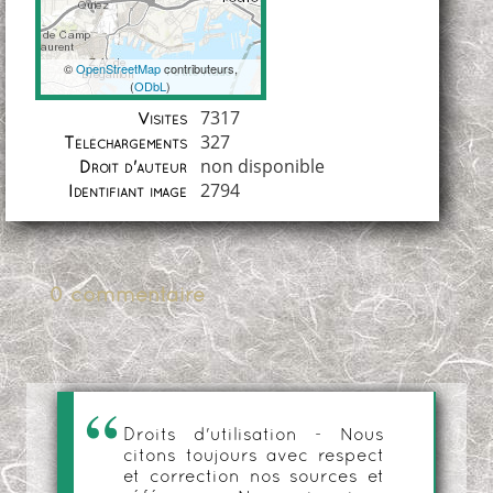
©
OpenStreetMap
contributeurs,
(
ODbL
)
Coordonnées
7317
Visites
327
Téléchargements
non disponible
Droit d'auteur
2794
Identifiant image
0 commentaire
Droits d'utilisation - Nous
citons toujours avec respect
et correction nos sources et