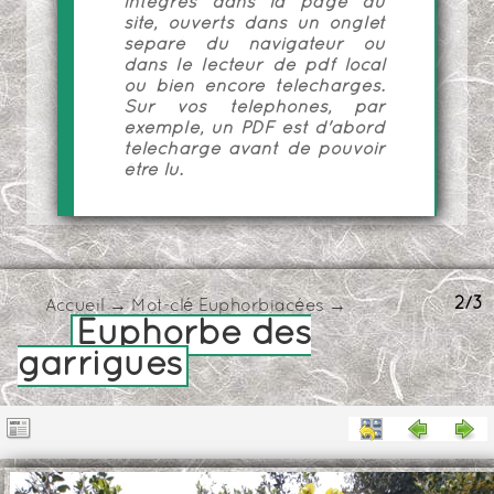
intégrés dans la page du
site, ouverts dans un onglet
séparé du navigateur ou
dans le lecteur de pdf local
ou bien encore téléchargés.
Sur vos téléphones, par
exemple, un PDF est d'abord
téléchargé avant de pouvoir
être lu.
2/3
Accueil
→
Mot-clé
Euphorbiacées
→
Euphorbe des
garrigues