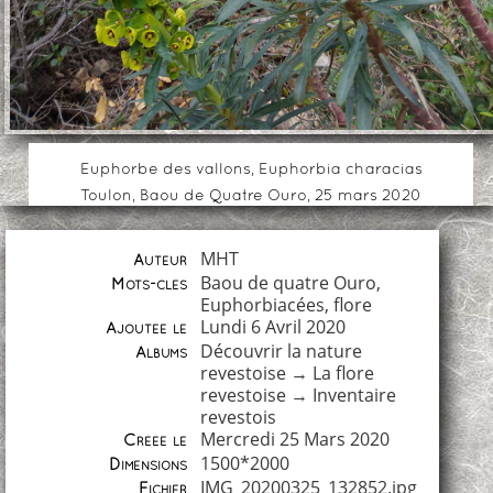
Euphorbe des vallons, Euphorbia characias
Toulon, Baou de Quatre Ouro, 25 mars 2020
MHT
Auteur
Baou de quatre Ouro
,
Mots-clés
Euphorbiacées
,
flore
Lundi 6 Avril 2020
Ajoutée le
Découvrir la nature
Albums
revestoise
→
La flore
revestoise
→
Inventaire
revestois
Mercredi 25 Mars 2020
Créée le
1500*2000
Dimensions
IMG_20200325_132852.jpg
Fichier