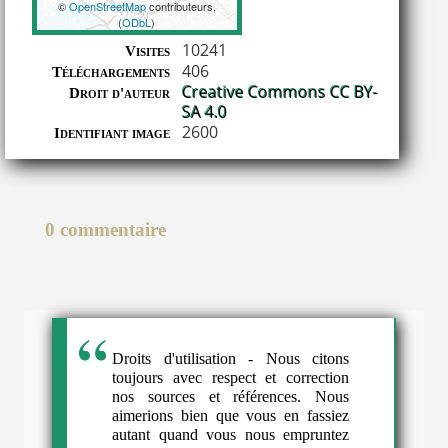
©
OpenStreetMap
contributeurs,
(
ODbL
)
Coordonnées
10241
Visites
406
Téléchargements
Creative Commons CC BY-
Droit d'auteur
SA 4.0
2600
Identifiant image
0 commentaire
Droits d'utilisation - Nous citons
toujours avec respect et correction
nos sources et références. Nous
aimerions bien que vous en fassiez
autant quand vous nous empruntez