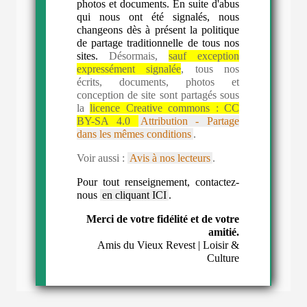
photos et documents. En suite d'abus
qui nous ont été signalés, nous
changeons dès à présent la politique
de partage traditionnelle de tous nos
sites.
Désormais,
sauf exception
expressément signalée
, tous nos
écrits, documents, photos et
conception de site sont partagés sous
la
licence Creative commons :
CC
BY-SA 4.0
Attribution - Partage
dans les mêmes conditions
.
Voir aussi :
Avis à nos lecteurs
.
Pour tout renseignement, contactez-
nous
en cliquant ICI
.
Merci de votre fidélité et de votre
amitié.
Amis du Vieux Revest | Loisir &
Culture