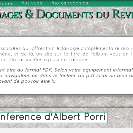
Plus vues
Photos récentes
toires
ages & Documents du Rev
sociées qui offrent un éclairage complémentaire aux im
e, et de là, un clic sur le titre de l'album vous en fa
nt être associées à plusieurs albums.
 être au format PDF. Selon votre équipement informatiq
u navigateur ou dans le lecteur de pdf local ou bien e
vant de pouvoir être lu.
nférence d'Albert Porri