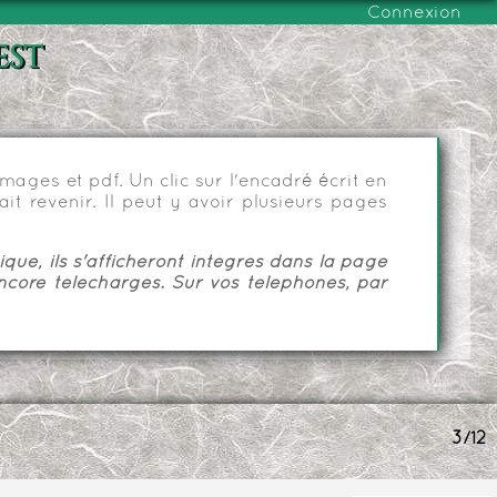
Connexion
est
ages et pdf. Un clic sur l'encadré écrit en
it revenir. Il peut y avoir plusieurs pages
ue, ils s'afficheront intégrés dans la page
ncore téléchargés. Sur vos téléphones, par
3/12