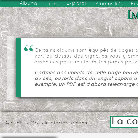
Albums
Explorer
Liens
Albums liés
His
Im
Certains albums sont équipés de pages as
vert au dessus des vignettes vous y emmèn
associées pour un album, les pages peuve
Certains documents de cette page peuvent
du site, ouverts dans un onglet séparé d
exemple, un PDF est d'abord téléchargé a
La co
Accueil
→
Mot-clé
pierres-sèches
→