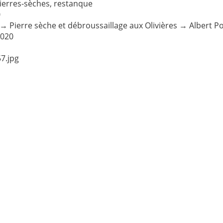
ierres-sèches
,
restanque
0
→
Pierre sèche et débroussaillage aux Olivières
→
Albert Po
2020
7.jpg