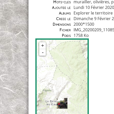
murailler
,
olivières
,
p
Mots-clés
Lundi 10 Février 202
Ajoutée le
Explorer le territoire
Albums
Dimanche 9 Février 
Créée le
2000*1500
Dimensions
IMG_20200209_11085
Fichier
1758 Ko
Poids
+
-