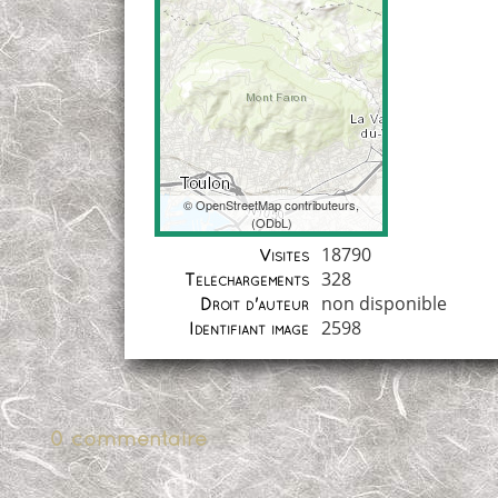
©
OpenStreetMap
contributeurs,
(
ODbL
)
Coordonnées
18790
Visites
328
Téléchargements
non disponible
Droit d'auteur
2598
Identifiant image
0 commentaire