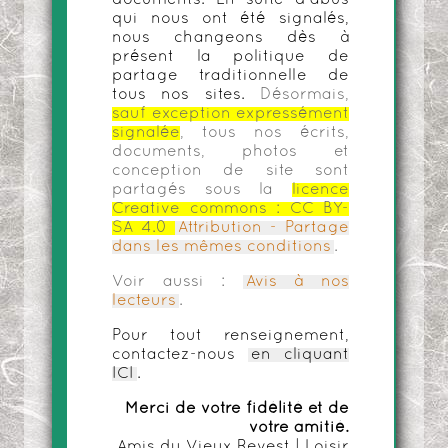
documents. En suite d'abus
qui nous ont été signalés,
nous changeons dès à
présent la politique de
partage traditionnelle de
tous nos sites.
Désormais,
sauf exception expressément
signalée
, tous nos écrits,
documents, photos et
conception de site sont
partagés sous la
licence
Creative commons :
CC BY-
SA 4.0
Attribution - Partage
dans les mêmes conditions
.
Voir aussi :
Avis à nos
lecteurs
.
Pour tout renseignement,
contactez-nous
en cliquant
ICI
.
Merci de votre fidélité et de
votre amitié.
Amis du Vieux Revest | Loisir