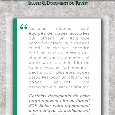
Images & Documents du Revest
Certains albums sont
équipés de pages associées
qui offrent un éclairage
complémentaire aux images
et pdf. Un clic sur l'encadré
écrit en vert au dessus des
vignettes vous y emmène, et
de là, un clic sur le titre de
l'album vous en fait revenir. Il
peut y avoir plusieurs pages
associées pour un album, les
pages peuvent être
associées à plusieurs albums.
Certains documents de cette
page peuvent être au format
PDF. Selon votre équipement
informatique, ils s'afficheront