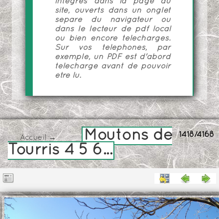
intégrés dans la page du
site, ouverts dans un onglet
séparé du navigateur ou
dans le lecteur de pdf local
ou bien encore téléchargés.
Sur vos téléphones, par
exemple, un PDF est d'abord
téléchargé avant de pouvoir
être lu.
Moutons de
1418/4168
Accueil
→
Tourris 4 5 6...