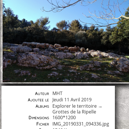
MHT
Auteur
Jeudi 11 Avril 2019
Ajoutée le
Explorer le territoire
→
Albums
Grottes de la Ripelle
1600*1200
Dimensions
IMG_20190331_094336.jpg
Fichier