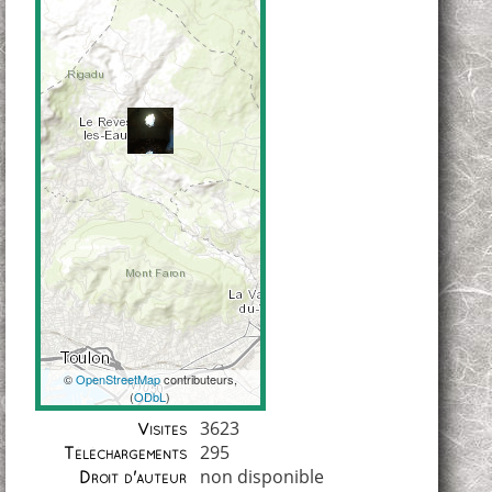
©
OpenStreetMap
contributeurs,
(
ODbL
)
Coordonnées
3623
Visites
295
Téléchargements
non disponible
Droit d'auteur