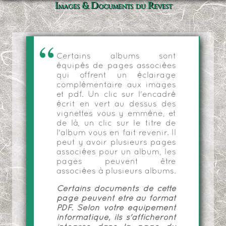
Images & Documents du Revest
Certains albums sont
équipés de pages associées
qui offrent un éclairage
complémentaire aux images
et pdf. Un clic sur l'encadré
écrit en vert au dessus des
vignettes vous y emmène, et
de là, un clic sur le titre de
l'album vous en fait revenir. Il
peut y avoir plusieurs pages
associées pour un album, les
pages peuvent être
associées à plusieurs albums.
Certains documents de cette
page peuvent être au format
PDF. Selon votre équipement
informatique, ils s'afficheront