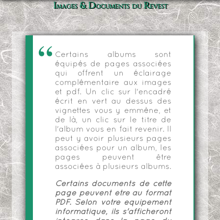
Images & Documents du Revest
Certains albums sont
équipés de pages associées
qui offrent un éclairage
complémentaire aux images
et pdf. Un clic sur l'encadré
écrit en vert au dessus des
vignettes vous y emmène, et
de là, un clic sur le titre de
l'album vous en fait revenir. Il
peut y avoir plusieurs pages
associées pour un album, les
pages peuvent être
associées à plusieurs albums.
Certains documents de cette
page peuvent être au format
PDF. Selon votre équipement
informatique, ils s'afficheront