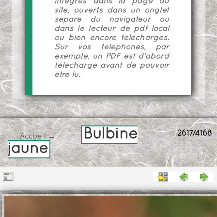
intégrés dans la page du
site, ouverts dans un onglet
séparé du navigateur ou
dans le lecteur de pdf local
ou bien encore téléchargés.
Sur vos téléphones, par
exemple, un PDF est d'abord
téléchargé avant de pouvoir
être lu.
Bulbine
2617/4168
Accueil
→
jaune