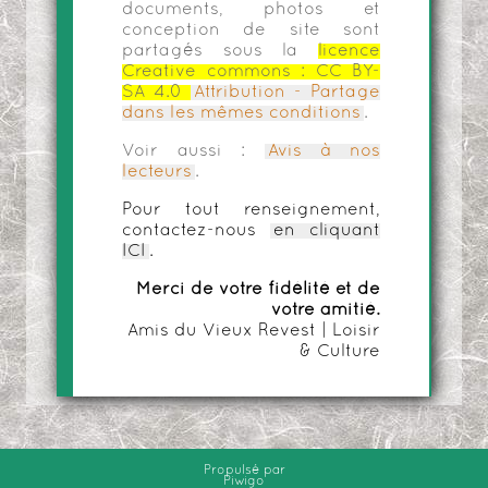
documents, photos et
conception de site sont
partagés sous la
licence
Creative commons :
CC BY-
SA 4.0
Attribution - Partage
dans les mêmes conditions
.
Voir aussi :
Avis à nos
lecteurs
.
Pour tout renseignement,
contactez-nous
en cliquant
ICI
.
Merci de votre fidélité et de
votre amitié.
Amis du Vieux Revest | Loisir
& Culture
Propulsé par
Piwigo