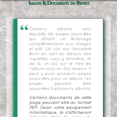
Images & Documents du Revest
Certains albums sont
équipés de pages associées
qui offrent un éclairage
complémentaire aux images
et pdf. Un clic sur l'encadré
écrit en vert au dessus des
vignettes vous y emmène, et
de là, un clic sur le titre de
l'album vous en fait revenir. Il
peut y avoir plusieurs pages
associées pour un album, les
pages peuvent être
associées à plusieurs albums.
Certains documents de cette
page peuvent être au format
PDF. Selon votre équipement
informatique, ils s'afficheront