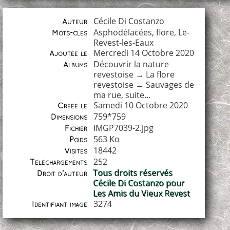
Cécile Di Costanzo
Auteur
Asphodélacées
,
flore
,
Le-
Mots-clés
Revest-les-Eaux
Mercredi 14 Octobre 2020
Ajoutée le
Découvrir la nature
Albums
revestoise
→
La flore
revestoise
→
Sauvages de
ma rue, suite...
Samedi 10 Octobre 2020
Créée le
759*759
Dimensions
IMGP7039-2.jpg
Fichier
563 Ko
Poids
18442
Visites
252
Téléchargements
Tous droits réservés
Droit d'auteur
Cécile Di Costanzo pour
Les Amis du Vieux Revest
3274
Identifiant image