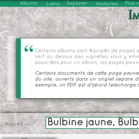
Albums
Explorer
Plus 
Liens
Histoires
Im
Certains albums sont équipés de pages as
vert au dessus des vignettes vous y emmèn
associées pour un album, les pages peuve
Certains documents de cette page peuvent
du site, ouverts dans un onglet séparé d
exemple, un PDF est d'abord téléchargé a
Bulbine jaune, Bul
Accueil
→