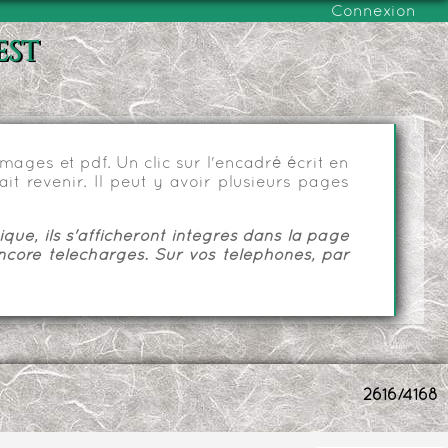
Connexion
est
ages et pdf. Un clic sur l'encadré écrit en
it revenir. Il peut y avoir plusieurs pages
ue, ils s'afficheront intégrés dans la page
ncore téléchargés. Sur vos téléphones, par
2616/4168