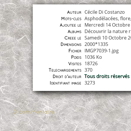
Cécile Di Costanzo
Auteur
Asphodélacées
,
flore
Mots-clés
Mercredi 14 Octobre
Ajoutée le
Découvrir la nature 
Albums
Samedi 10 Octobre 2
Créée le
2000*1335
Dimensions
IMGP7039-1.jpg
Fichier
1036 Ko
Poids
18726
Visites
370
Téléchargements
Tous droits réservés
Droit d'auteur
3273
Identifiant image
0 commentaire