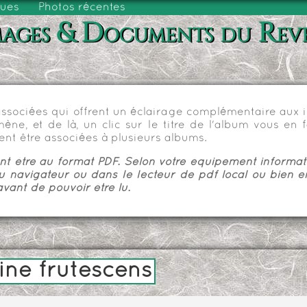
vues
Photos récentes
ages & Documents du Rev
sociées qui offrent un éclairage complémentaire aux im
e, et de là, un clic sur le titre de l'album vous en fa
nt être associées à plusieurs albums.
 être au format PDF. Selon votre équipement informatiq
u navigateur ou dans le lecteur de pdf local ou bien e
vant de pouvoir être lu.
bine frutescens