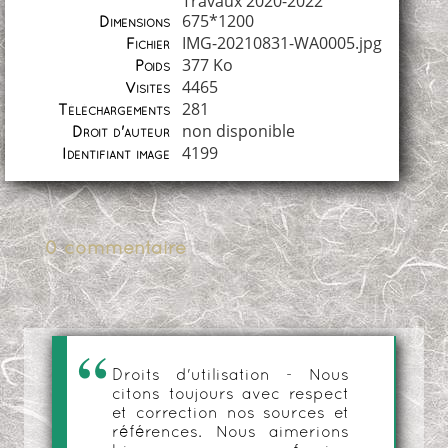
Travaux 2020-2022
675*1200
Dimensions
IMG-20210831-WA0005.jpg
Fichier
377 Ko
Poids
4465
Visites
281
Téléchargements
non disponible
Droit d'auteur
4199
Identifiant image
0 commentaire
Droits d'utilisation - Nous
citons toujours avec respect
et correction nos sources et
références. Nous aimerions