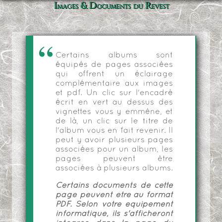
Images & Documents du Revest
Certains albums sont
équipés de pages associées
qui offrent un éclairage
complémentaire aux images
et pdf. Un clic sur l'encadré
écrit en vert au dessus des
vignettes vous y emmène, et
de là, un clic sur le titre de
l'album vous en fait revenir. Il
peut y avoir plusieurs pages
associées pour un album, les
pages peuvent être
associées à plusieurs albums.
Certains documents de cette
page peuvent être au format
PDF. Selon votre équipement
informatique, ils s'afficheront